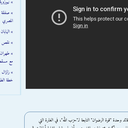
» نيوزوي
» صفقة إم
المصري
» اليابا
» نقص مخ
» طهران 
مع مسقط
خطة الطو
د وحدة "قوة الرضوان" التابعة لـ"حزب الله"، في الغارة التي