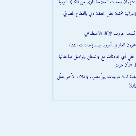
ك: إيران وجدت “سلاحًا أقوى من القنبلة النووية”
اراتية ضخمة تثقل محفظة دبي بالقطاع المصرفي
ن تستعد لحروب الذكاء الاصطناعي
زون الغاز في أوروبا يهدد إمدادات الشتاء
تنفي أي محادثات مع واشنطن وتواصل مباحثاتها
 بشأن هرمز
» زلزال بقوة 5.2 درجات يهزّ مصر.. والهلال الأحمر يفعّل
ارئ