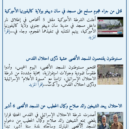
قتلى من جراء هجوم مسلح على مسجد في سان دييغو بولاية كاليفورنيا الأميركية
أعلنت الشرطة الأميركية مقتل 5 أشخاص في إطلاق نار
داخل مسجد في مدينة سان دييغو جنوبي ولاية كاليفورنيا
الأميركية، بينهم المشتبه في تنفيذهما الهجوم. وجاء في...
إقرأ
المزيد
مستوطنون يقتحمون المسجد الأقصى عشية ذكرى احتلال القدس
اقتحم مستوطنون المسجد الأقصى، اليوم الخميس، وأدوا
طقوساً تلمودية وجولات استفزازية، بحماية مشددة من شرطة
الاحتلال الإسرائيلي، تزامناً مع "مسيرة الأعلام" الإسرائيلية
وذكرى احتلال القدس. وأكدت...
إقرأ المزيد
الاحتلال يبعد الشيخين رائد صلاح وكمال الخطيب عن المسجد الأقصى 6 أشهر
أصدرت شرطة الاحتلال الإسرائيلي في القدس المحتلة قرارا
يقضي بمنع الشيخين رائد صلاح وكمال الخطيب من دخول
المسجد الأقصى المبارك وساحاته لمدة ستة أشهر، تبدأ