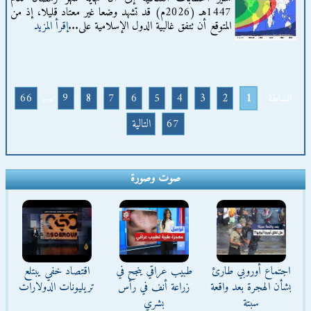
1447هـ (2026م) قد تشهد وضعا غير معتاد قليلا، إذ من
المتوقع أن تتفق غالبية الدول الإسلامية على...
إقرأ المزيد
السابقة
1
2
3
4
5
6
7
8
9
...
66
67
التالية
صوت وصورة
اجتماع أوروبي طارئ
طبيب عراقي ينجح في
اقتصاد خفي يبتلع
بشأن الهجرة بعد واقعة
زراعة أنف في رأس
تريليونات الدولارات
سبتة
بشري