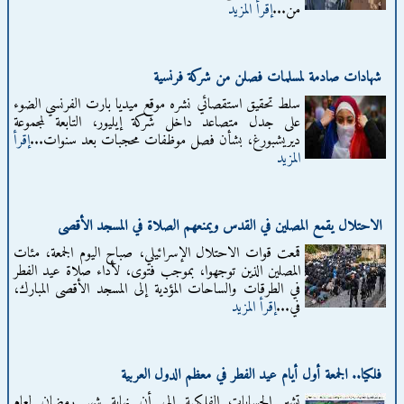
من...
إقرأ المزيد
شهادات صادمة لمسلمات فصلن من شركة فرنسية
سلط تحقيق استقصائي نشره موقع ميديا بارت الفرنسي الضوء
على جدل متصاعد داخل شركة إيليور، التابعة لمجموعة
ديريشبورغ، بشأن فصل موظفات محجبات بعد سنوات...
إقرأ
المزيد
الاحتلال يقمع المصلين في القدس ويمنعهم الصلاة في المسجد الأقصى
قمعت قوات الاحتلال الإسرائيلي، صباح اليوم الجمعة، مئات
المصلين الذين توجهوا، بموجب فتوى، لأداء صلاة عيد الفطر
في الطرقات والساحات المؤدية إلى المسجد الأقصى المبارك،
في...
إقرأ المزيد
فلكيا.. الجمعة أول أيام عيد الفطر في معظم الدول العربية
تشير الحسابات الفلكية إلى أن نهاية شهر رمضان لعام