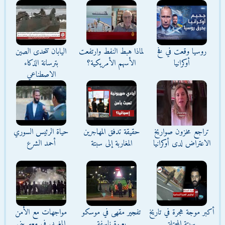
روسيا وقعت في فخ
لماذا هبط النفط وارتفعت
اليابان تتحدى الصين
أوكرانيا
الأسهم الأمريكية؟
بترسانة الذكاء
الاصطناعي
تراجع مخزون صواريخ
حقيقة تدفق المهاجرين
حياة الرئيس السوري
الاعتراض لدى أوكرانيا
المغاربة إلى سبتة
أحمد الشرع
أكبر موجة هجرة في تاريخ
تفجير مقهى في موسكو
مواجهات مع الأمن
سبتة المحتلة
بعبوة ناسفة
المغربي في معبر بني