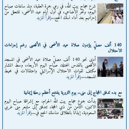
شرع حجاج بيت الله، في رمي جمرة العقبة، منذ ساعات صباح
اليوم، ونحر الأضاحي، في أول أيام عيد الأضحى، للتحلل من
إحرامهم بعد أداء نسك الحج...
إقرأ المزيد
140 ألف مصلٍّ يؤدون صلاة عيد الأضحى في الأقصى رغم إجراءات
الاحتلال
أدى نحو 140 ألف مصلٍّ صلاة عيد الأضحى في المسجد
الأقصى بالقدس المحتلة، صباح اليوم الأربعاء، وسط انتشار
مكثف لقوات الاحتلال الإسرائيلي واعتقالات في محيط
المسجد....
إقرأ المزيد
مع بدء تدفق الحجاج إلى منى.. يوم التروية يفتتح أعظم رحلة إيمانية
بدأت جموع حجاج بيت الله الحرام، مع إشراقة صباح اليوم
الاثنين، الثامن من ذي الحجة، تتدفق إلى مشعر مِنى غربي
السعودية، إيذانا بانطلاق مناسك الحج في...
إقرأ المزيد