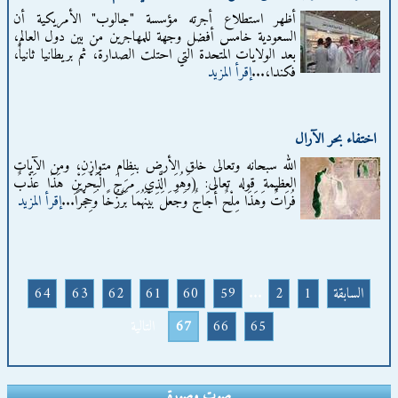
أظهر استطلاع أجرته مؤسسة "جالوب" الأمريكية أن
السعودية خامس أفضل وجهة للمهاجرين من بين دول العالم،
بعد الولايات المتحدة التي احتلت الصدارة، ثم بريطانيا ثانياً،
فكندا،...
إقرأ المزيد
اختفاء بحر الآرال
الله سبحانه وتعالى خلق الأرض بنظام متوازن، ومن الآيات
العظيمة قوله تعالى: (وَهُوَ الَّذِي مَرَجَ الْبَحْرَيْنِ هَذَا عَذْبٌ
فُرَاتٌ وَهَذَا مِلْحٌ أُجَاجٌ وَجَعَلَ بَيْنَهُمَا بَرْزَخًا وَحِجْرًا...
إقرأ المزيد
السابقة
1
2
...
59
60
61
62
63
64
65
66
67
التالية
صوت وصورة