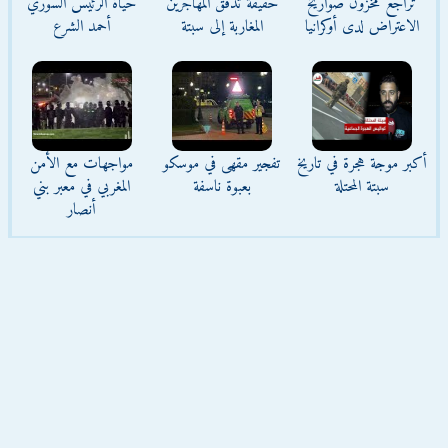
تراجع مخزون صواريخ
حقيقة تدفق المهاجرين
حياة الرئيس السوري
الاعتراض لدى أوكرانيا
المغاربة إلى سبتة
أحمد الشرع
أكبر موجة هجرة في تاريخ
تفجير مقهى في موسكو
مواجهات مع الأمن
سبتة المحتلة
بعبوة ناسفة
المغربي في معبر بني
أنصار