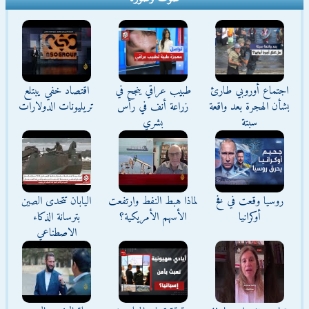
اجتماع أوروبي طارئ
طبيب عراقي ينجح في
اقتصاد خفي يبتلع
بشأن الهجرة بعد واقعة
زراعة أنف في رأس
تريليونات الدولارات
سبتة
بشري
روسيا وقعت في فخ
لماذا هبط النفط وارتفعت
اليابان تتحدى الصين
أوكرانيا
الأسهم الأمريكية؟
بترسانة الذكاء
الاصطناعي