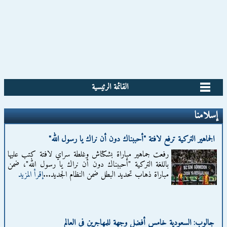
القائمة الرئيسية
إسلامنا
الجماهير التركية ترفع لافتة "أحببناك دون أن نراك يا رسول الله"
رفعت جماهير مباراة بشكتاش وغلطة سراي لافتة كتب عليها
باللغة التركية "أحببناك دون أن نراك يا رسول الله"، ضمن
مباراة ذهاب تحديد البطل ضمن النظام الجديد...
إقرأ المزيد
جالوب: السعودية خامس أفضل وجهة للمهاجرين في العالم