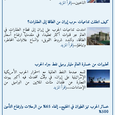
الناخبين...
إقرأ المزيد
كيف انتقلت تداعيات حرب إيران من الطاقة إلى العقارات؟
امتدت تداعيات الحرب على إيران إلى قطاع العقارات في
العالم عبر قنوات أكثر تعقيدا، في مقدمتها ارتفاع أسعار
الطاقة، وتشدد شروط التمويل، واتساع علاوات المخاطر،
وتباطؤ...
إقرأ المزيد
تحذيرات من خسارة العالم مليار برميل نفط جراء الحرب
تتسع صدمة النفط العالمية مع استمرار الحرب الأمريكية
الإسرائيلية على إيران، في وقت تتحدث فيه أكبر بيوت
التجارة عن فقدان مئات الملايين من البراميل من
الإمدادات،...
إقرأ المزيد
خسائر الحرب تهز الطيران في الخليج.. إلغاء 65% من الرحلات وارتفاع التأمين
500%