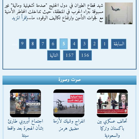
شهد قطاع الطيران في دول الخليج "صدمة تشغيلية ومالية" غير
مسبوقة جراء الحرب في المنطقة، حيث تداخلت المخاطر الأمنية
مع فجوات التأمين وارتفاع تكاليف الوقود، ما...
إقرأ المزيد
السابقة
1
2
3
4
5
6
7
8
9
...
156
157
التالية
صوت وصورة
تحالف عسكري بين
انفراج وشيك لأزمة
اجتماع أوروبي طارئ
باكستان وتركيا
مضيق هرمز
بشأن الهجرة بعد واقعة
والسعودية
سبتة