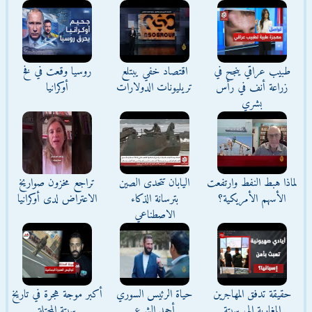
طبيب عراقي ينجح في
اقتصاد خفي يبتلع
روسيا وقعت في فخ
زراعة أنف في رأس
تريليونات الدولارات
أوكرانيا
بشري
لماذا هبط النفط وارتفعت
اليابان تتحدى الصين
تراجع مخزون صواريخ
الأسهم الأمريكية؟
بترسانة الذكاء
الاعتراض لدى أوكرانيا
الاصطناعي
حقيقة تدفق المهاجرين
حياة الرئيس السوري
أكبر موجة هجرة في تاريخ
المغاربة إلى سبتة
أحمد الشرع
سبتة المحتلة