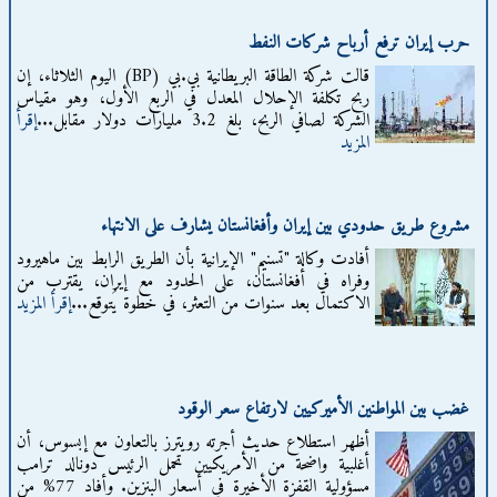
حرب إيران ترفع أرباح شركات النفط
قالت شركة الطاقة البريطانية بي.بي (BP) اليوم الثلاثاء، إن
ربح تكلفة الإحلال المعدل في الربع الأول، وهو مقياس
الشركة لصافي الربح، بلغ 3.2 مليارات دولار مقابل...
إقرأ
المزيد
مشروع طريق حدودي بين إيران وأفغانستان يشارف على الانتهاء
أفادت وكالة "تسنيم" الإيرانية بأن الطريق الرابط بين ماهيرود
وفراه في أفغانستان، على الحدود مع إيران، يقترب من
الاكتمال بعد سنوات من التعثر، في خطوة يُتوقع...
إقرأ المزيد
غضب بين المواطنين الأميركيين لارتفاع سعر الوقود
أظهر استطلاع حديث أجرته رويترز بالتعاون مع إبسوس، أن
أغلبية واضحة من الأمريكيين تحمل الرئيس دونالد ترامب
مسؤولية القفزة الأخيرة في أسعار البنزين. وأفاد 77% من