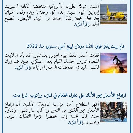
أعلنت شركة الطيران الأمريكية منخفضة التكلفة "سبيريت
إيرلاينز" اليوم السبت إلغاء كل رحلاتها وبدء وقف عملياتها
بعد تعثر خطة إنقاذ محتملة من البيت الأبيض، لتصبح
أول...
إقرأ المزيد
خام برنت يقفز فوق 126 دولارا ليبلغ أعلى مستوى منذ 2022
قفزت ‌‌‌‌أسعار النفط اليوم الخميس بعد تقرير أفاد بأن الولايات
المتحدة تدرس احتمال القيام بعمل ⁠⁠⁠⁠عسكري جديد ضد ⁠⁠⁠⁠إيران
لكسر الجمود في المفاوضات الرامية إلى إنهاء...
إقرأ المزيد
ارتفاع الأسعار يجبر الألمان على تناول الطعام في المنزل وركوب الدراجات
أظهر استطلاع أجرته مؤسسة "Forsa" الألمانية، أن ارتفاع
الأسعار يجبر الكثير من الناس في ألمانيا على تقليل الإنفاق،
حيث قال 58٪ إنهم خفضوا مؤخرا النفقات اليومية.
وبحسب...
إقرأ المزيد