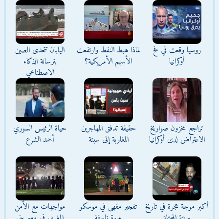
روسيا وقعت في فخ
لماذا هبط النفط وارتفعت
اليابان تتحدى الصين
أوكرانيا
الأسهم الأمريكية؟
بترسانة الذكاء
الاصطناعي
تراجع مخزون صواريخ
حقيقة تدفق المهاجرين
حياة الرئيس السوري
الاعتراض لدى أوكرانيا
المغاربة إلى سبتة
أحمد الشرع
أكبر موجة هجرة في تاريخ
تفجير مقهى في موسكو
مواجهات مع الأمن
سبتة المحتلة
بعبوة ناسفة
المغربي في معبر بني