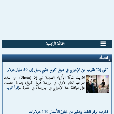
القائمة الرئيسية
إقتصاد
"شي إن" تقترب من الإدراج في هونغ كونغ بتقييم يصل إلى 50 مليار دولار
اقتربت شركة الأزياء الصينية شي إن (Shein) من تنفيذ
طرحها العام الأولي في بورصة هونغ كونغ، بعدما حصلت
على موافقة لجنة الإدراج في البورصة، في خطوة...
إقرأ المزيد
الحرب ترفع النفط وتحذير من تجاوز الأسعار 110 دولارات