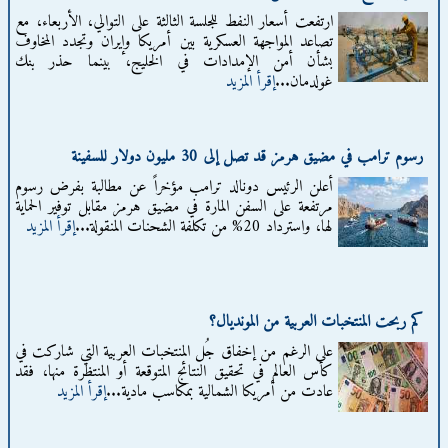
ارتفعت أسعار النفط للجلسة الثالثة على التوالي، الأربعاء، مع
تصاعد المواجهة العسكرية بين أمريكا وإيران وتجدد المخاوف
بشأن أمن الإمدادات في الخليج، بينما حذر بنك
غولدمان...
إقرأ المزيد
رسوم ترامب في مضيق هرمز قد تصل إلى 30 مليون دولار للسفينة
أعلن الرئيس دونالد ترامب مؤخراً عن مطالبة بفرض رسوم
مرتفعة على السفن المارة في مضيق هرمز مقابل توفير الحماية
لها، واسترداد 20% من تكلفة الشحنات المنقولة...
إقرأ المزيد
كم ربحت المنتخبات العربية من المونديال؟
على الرغم من إخفاق جُل المنتخبات العربية التي شاركت في
كأس العالم في تحقيق النتائج المتوقعة أو المنتظرة منها، فقد
عادت من أمريكا الشمالية بمكاسب مادية...
إقرأ المزيد