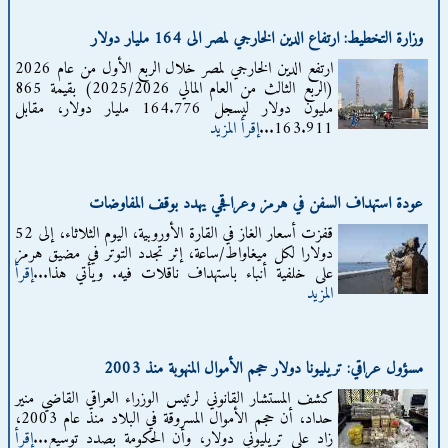
وزارة التخطيط: ارتفاع الدين الخارجي لمصر الى 164 مليار دولار
ارتفع الدين الخارجي لمصر خلال الربع الأول من عام 2026
(الربع الثالث من العام المالي 2025/2026) بقيمة 865
مليون دولار ليسجل 164.776 مليار دولار، مقابل
163.911...
إقرأ المزيد
عودة استهداف السفن في هرمز وعراقجي يهدد بوقف المفاوضات
قفزت أسعار الغاز في القارة الأوروبية، اليوم الثلاثاء، إلى 52
دولارا لكل ميغاواط/ساعة، إثر تجدد التوتر في مضيق هرمز
على خلفية أنباء باستهداف ناقلات فيه. ويأتي هذا...
إقرأ
المزيد
مسؤول عراقي: تريليونا دولار حجم الأموال المنهوبة منذ 2003
كشف المستشار القانوني لرئيس الوزراء العراقي القاضي منير
حداد، أن حجم الأموال المسروقة في البلاد منذ عام 2003،
زاد على تريليوني دولار، وأن الحكومة بصدد توسيع...
إقرأ