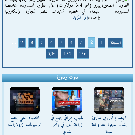
يورو (نحو 3.4 دولارات) على الطرود المستوردة منخفضة
القيمة، في خطوة تستهدف تنظيم التجارة الإلكترونية
والحد...
إقرأ المزيد
السابقة
1
2
3
4
5
6
7
8
9
...
156
157
التالية
صوت وصورة
اجتماع أوروبي طارئ
طبيب عراقي ينجح في
اقتصاد خفي يبتلع
بشأن الهجرة بعد واقعة
زراعة أنف في رأس
تريليونات الدولارات
سبتة
بشري