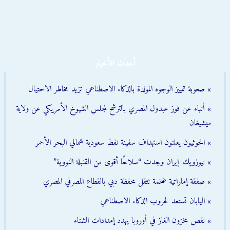
أحدث الأخبار
» صعوبة تمييز الوجوه المولدة بالذكاء الاصطناعي تزيد مخاطر الاحتيال
» أنباء عن فوز عبدول المصري بالترشح لمجلس الشيوخ الأمريكي عن ولاية
ميشيغان
» الحوثيون يعلنون استهداف سفينة نفط سعودية شمالي البحر الأحمر
» نيوزويك: إيران وجدت “سلاحًا أقوى من القنبلة النووية”
» صفقة إماراتية ضخمة تثقل محفظة دبي بالقطاع المصرفي المصري
» اليابان تستعد لحروب الذكاء الاصطناعي
» نقص مخزون الغاز في أوروبا يهدد إمدادات الشتاء