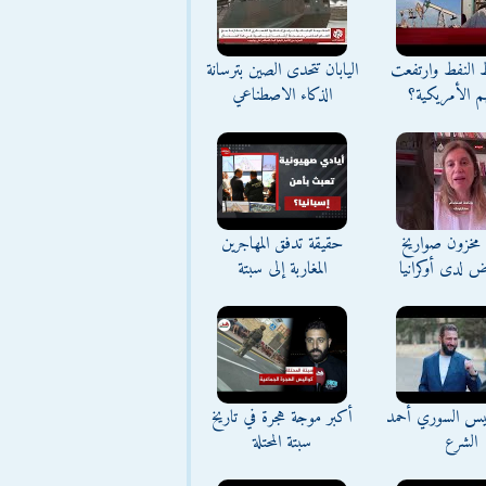
ط النفط وارتفعت
اليابان تتحدى الصين بترسانة
م الأمريكية؟
الذكاء الاصطناعي
مخزون صواريخ
حقيقة تدفق المهاجرين
ض لدى أوكرانيا
المغاربة إلى سبتة
ئيس السوري أحمد
أكبر موجة هجرة في تاريخ
الشرع
سبتة المحتلة