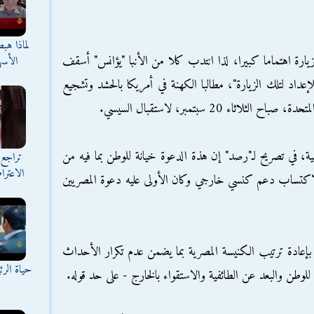
لماذا هب
زيارة اهتماما كبيرا، لذا انتدب كلا من الأنبا "يؤانس" أسقف
الأسه
داد لتلك الزيارة"، مطالبا الكهنة في أمريكا بالحشد وتشجيع
ثاء 20 سبتمبر، لاستقبال السيسي.
ة، في تصريح لـ"رصد" إن هذة الدعوة خيانة للوطن بما فيه من
تراجع 
الاعترا
لاكتساب دعم كنسي خارجي وكان الأولى عليه دعوة المصريين
بإعادة ترتيب الكنيسة المصرية بما يضمن عدم تكرار الأحداث
حياة الر
اء للوطن والبعد عن الطائفية والاستقواء بالخارج - على حد قوله.