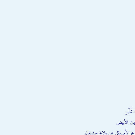
قُصّر
يت الأبيض
وخ الأمريكي عن ولاية ميشيغان