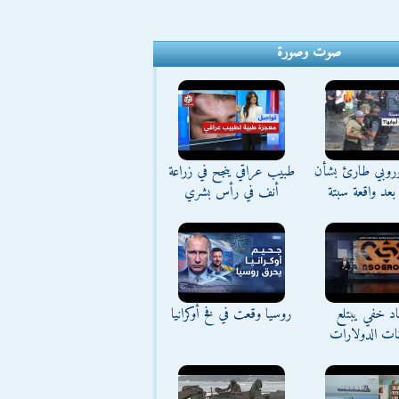
صوت وصورة
وروبي طارئ بشأن
طبيب عراقي ينجح في زراعة
بعد واقعة سبتة
أنف في رأس بشري
د خفي يبتلع
روسيا وقعت في فخ أوكرانيا
نات الدولارات