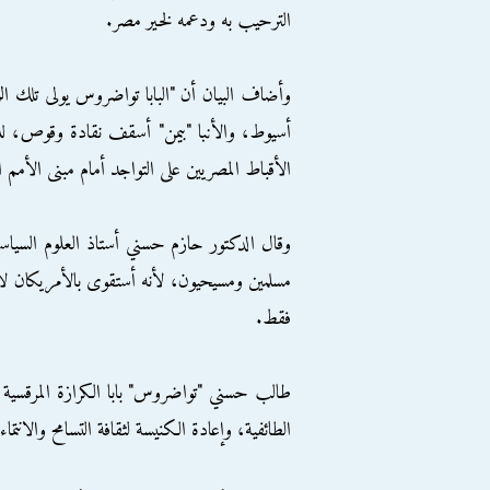
الترحيب به ودعمه لخير مصر.
وأضاف البيان أن "البابا تواضروس يولى تلك ال
أسيوط، والأنبا "بيمن" أسقف نقادة وقوص، للإع
الأقباط المصريين على التواجد أمام مبنى الأمم المتحدة، صباح الثلا
وقال الدكتور حازم حسني أستاذ العلوم السياسي
مسلمين ومسيحيون، لأنه أستقوى بالأمريكان 
فقط.
طالب حسني "تواضروس" بابا الكرازة المرقسية 
الطائفية، وإعادة الكنيسة لثقافة التسامح والانتم