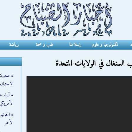
د
تكنولوجيا و علوم
إسلامنا
طب و صحة
رياضة
السنغال في الولايات المتحدة
» صعوبة ت
الاحتيال
» أنباء 
الأمريكي
» الحوثي
الأحمر