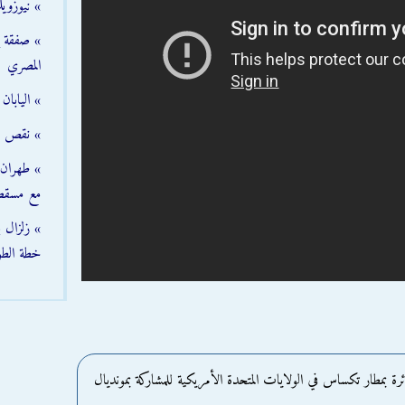
» نيوزوي
» صفقة إم
المصري
» اليابا
» نقص مخ
» طهران 
مع مسقط
خطة الطو
 بمطار تكساس في الولايات المتحدة الأمريكية للمشاركة بمونديال