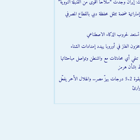
ك: إيران وجدت “سلاحًا أقوى من القنبلة النووية”
اراتية ضخمة تثقل محفظة دبي بالقطاع المصرفي
ن تستعد لحروب الذكاء الاصطناعي
زون الغاز في أوروبا يهدد إمدادات الشتاء
تنفي أي محادثات مع واشنطن وتواصل مباحثاتها
 بشأن هرمز
» زلزال بقوة 5.2 درجات يهزّ مصر.. والهلال الأحمر يفعّل
ارئ