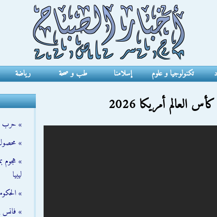
د
تكنولوجيا و علوم
إسلامنا
طب و صحة
رياضة
س العالم أمريكا 2026
» حرب الإ
» محصول 
» هجوم ب
ليبيا
» الحكومة
» فانس ي