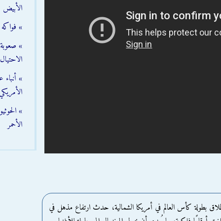
الأبيض
» فواكه 
» صعوبة ت
الاحتيال
» أنباء 
الأمريكي
» الحوثي
الأحمر
اق بطولة كأس العالم في أمريكا الشمالية، حدث ارتفاع مذهل في