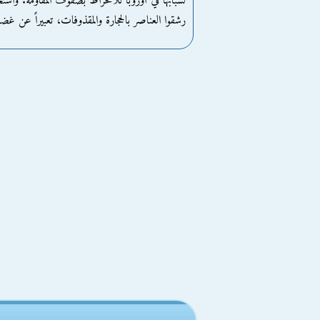
لشبابها في أوروبا للانخراط بصفوف المقاومة. واستخ
رشقوا العناصر بالحجارة والمقذوفات، تعبيراً عن غضب