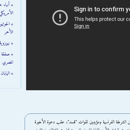
» أنباء 
الأمريكي
» الحوثي
الأحمر
» نيوزوي
» صفقة إم
المصري
» اليابا
ن الشرطة الفرنسية ومؤيدين لقوات "قسد"، عقب دعوة الأخيرة