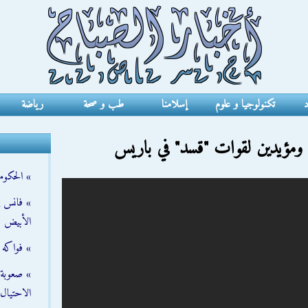
د
تكنولوجيا و علوم
إسلامنا
طب و صحة
رياضة
 ومؤيدين لقوات "قسد" في باريس
» الحكومة
» فانس ي
الأبيض
» فواكه 
» صعوبة ت
الاحتيال