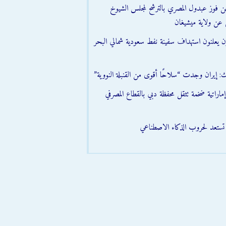
عن فوز عبدول المصري بالترشح لمجلس الشيوخ
 عن ولاية ميشيغان
ون يعلنون استهداف سفينة نفط سعودية شمالي البحر
ك: إيران وجدت “سلاحًا أقوى من القنبلة النووية”
اراتية ضخمة تثقل محفظة دبي بالقطاع المصرفي
ن تستعد لحروب الذكاء الاصطناعي