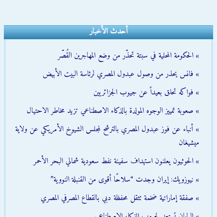
أحدث الأخبار
» الحكومة المحلية في سبتة تحذّر من وضع المهاجرين القُصّر
» فانس يحذر من وصول عبدول المصري لرئاسة البيت الأبيض
» فواكه تحلق بعيداً عن جيوب الجزائريين
» صعوبة تمييز الوجوه المولدة بالذكاء الاصطناعي تزيد مخاطر الاحتيال
» أنباء عن فوز عبدول المصري بالترشح لمجلس الشيوخ الأمريكي عن ولاية
ميشيغان
» الحوثيون يعلنون استهداف سفينة نفط سعودية شمالي البحر الأحمر
» نيوزويك: إيران وجدت “سلاحًا أقوى من القنبلة النووية”
» صفقة إماراتية ضخمة تثقل محفظة دبي بالقطاع المصرفي المصري
» اليابان تستعد لحروب الذكاء الاصطناعي