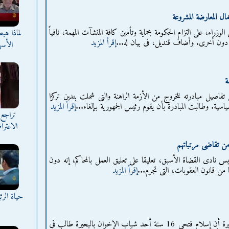
 المعارضة المشروعة
زراء، على التزام الحكومة بحماية وتأمين كافة المنشآت المهمة، نافياً
لماذا هب
دون أخرى. وأضاف قنديل، فى بيان له...
إقرأ المزيد
الأسه
ة
اصيل مبادرته للخروج من الأزمة الراهنة والتى شملت بندين تركزا
سية. وطالبت المبادرة بأن يقوم رئيس الجمهورية بإلغاء...
إقرأ المزيد
تراجع 
الاعترا
 من تقاضى مرتباتهم
ئيس نادى القضاة الأسبق، تعليقا على تعليق العمل بالمحاكم، إنه دون
إقرأ المزيد
حياة الر
أكد مراسل الحرية والعدالة بالبحيرة أن إسلام فتحي 16 سنة أحد شباب الإخوان بالبحيرة طالب في