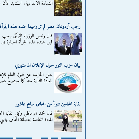
الشهادة الاعدادية. استشهد الآن
رجب أردوغان: مصر لم تر زعيما عنده هذه الجرأة
قال رئيس الوزراء التركى رجب ط
قبل عنده هذه الجرأة الجبارة فى 
بيان حزب النور حول الإعلان الدستوري
بالمادة الثانية منه كما سيتضح تفصيلا
نقابة المحامين تتبرأ من المحامى سامح عاشور
قال محمد الدماطى وكيل نقابة الم
المادة الخاصة بحصانة المحامى وال