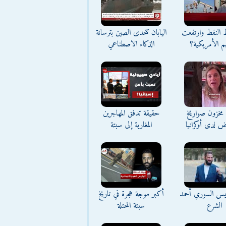
ط النفط وارتفعت
اليابان تتحدى الصين بترسانة
م الأمريكية؟
الذكاء الاصطناعي
مخزون صواريخ
حقيقة تدفق المهاجرين
ض لدى أوكرانيا
المغاربة إلى سبتة
ئيس السوري أحمد
أكبر موجة هجرة في تاريخ
الشرع
سبتة المحتلة