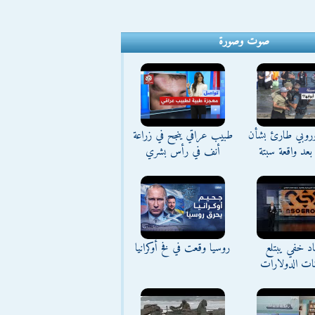
صوت وصورة
وروبي طارئ بشأن
طبيب عراقي ينجح في زراعة
بعد واقعة سبتة
أنف في رأس بشري
د خفي يبتلع
روسيا وقعت في فخ أوكرانيا
نات الدولارات