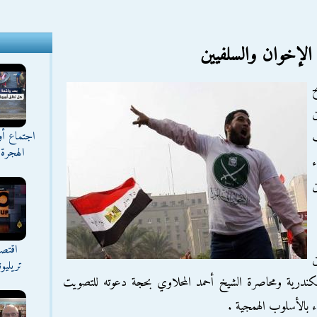
 الإخوان والسلفيين
ح
ن
اجتماع أ
ب
الهجرة 
ء
اقتصا
ن
تريليو
لإسكندرية ومحاصرة الشيخ أحمد المحلاوي بحجة دعوته للتصويت
ء بالأسلوب الهمجية .