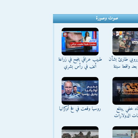
صوت وصورة
وروبي طارئ بشأن
طبيب عراقي ينجح في زراعة
بعد واقعة سبتة
أنف في رأس بشري
د خفي يبتلع
روسيا وقعت في فخ أوكرانيا
نات الدولارات