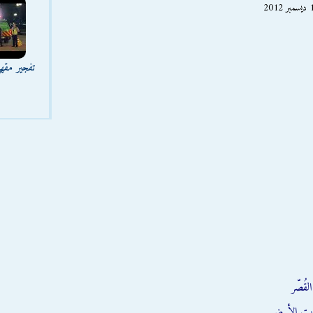
تفجير مقه
قُصّر
يت الأبيض