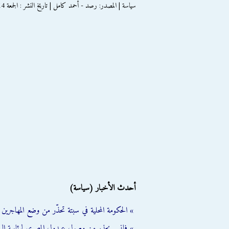
سياسة | المصدر: رصد - أحمد كامل | تاريخ النشر : الجمعة 14 ديسمبر 2012
أحدث الأخبار (سياسة)
» الحكومة المحلية في سبتة تحذّر من وضع المهاجرين ال
» فانس يحذر من وصول عبدول المصري لرئاسة الب