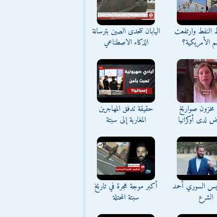
ط النفط وارتفعت
اليابان تتحدى الصين بترسانة
م الأمريكية؟
الذكاء الاصطناعي
مخزون صواريخ
حقيقة تدفق المهاجرين
ض لدى أوكرانيا
المغاربة إلى سبتة
ئيس السوري أحمد
أكبر موجة هجرة في تاريخ
الشرع
سبتة المحتلة