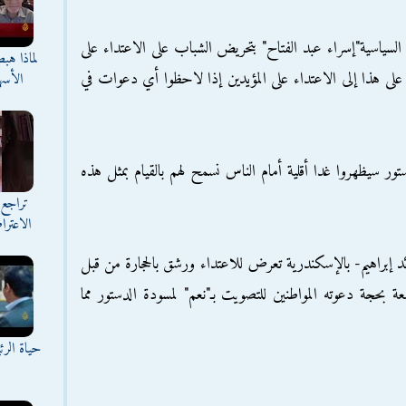
 السياسية"إسراء عبد الفتاح" بتحريض الشباب على الاعتداء على
لماذا هب
 على هذا إلى الاعتداء على المؤيدين إذا لاحظوا أي دعوات في
الأسه
ر سيظهروا غدا أقلية أمام الناس نسمح لهم بالقيام بمثل هذه
تراجع 
الاعترا
ئد إبراهيم- بالإسكندرية تعرض للاعتداء ورشق بالحجارة من قبل
 بحجة دعوته المواطنين للتصويت بـ"نعم" لمسودة الدستور مما
حياة الر