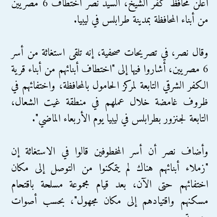
أعلن محافظ كفر الشيخ، السيد نصر اختطاف 6 مصريين
من أبناء المحافظة بمدينة طرابلس في ليبيا.
وقال نصر، في تصريحات صحفية، إنه تلقى استغاثة من أسر
6 مصريين، أشاروا فيها إلى "اختطاف أبنائهم من أبناء قرية
الكفر الشرقي التابعة لمركز الحامول بالمحافظة، واختفائهم في
ظروف غامضة خلال عملهم في منطقة غيت الشعال،
التابعة لجنزور بطرابلس في ليبيا يوم الأربعاء الماضي".
وأضاف نصر أن أسر المخطوفين قالوا في الاستغاثة إن
"زملاء أبنائهم هناك لم يتمكنوا من التوصل إلى مكان
اختفائهم حتى الآن، بعد قيام مجموعة مسلحة باقتحام
مسكنهم واقتيادهم إلى مكان مجهول"، بحسب أصوات