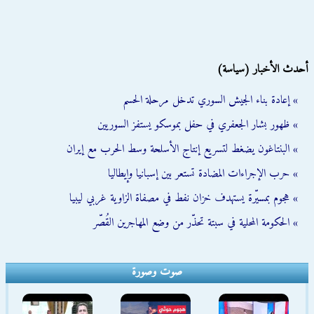
أحدث الأخبار (سياسة)
» إعادة بناء الجيش السوري تدخل مرحلة الحسم
» ظهور بشار الجعفري في حفل بموسكو يستفز السوريين
» البنتاغون يضغط لتسريع إنتاج الأسلحة وسط الحرب مع إيران
» حرب الإجراءات المضادة تستعر بين إسبانيا وإيطاليا
» هجوم بمسيّرة يستهدف خزان نفط في مصفاة الزاوية غربي ليبيا
» الحكومة المحلية في سبتة تحذّر من وضع المهاجرين القُصّر
صوت وصورة