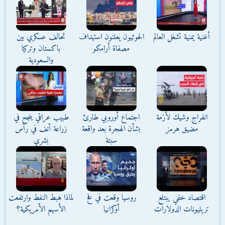
أغنية يمنية تشغل العالم
الحوثيون يعلنون استهداف
تحالف عسكري بين
مصفاة أرامكو
باكستان وتركيا
والسعودية
انفراج وشيك لأزمة
اجتماع أوروبي طارئ
طبيب عراقي ينجح في
مضيق هرمز
بشأن الهجرة بعد واقعة
زراعة أنف في رأس
سبتة
بشري
اقتصاد خفي يبتلع
روسيا وقعت في فخ
لماذا هبط النفط وارتفعت
تريليونات الدولارات
أوكرانيا
الأسهم الأمريكية؟