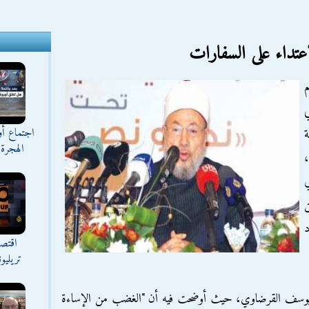
عتداء على السفارات
م
ي
اجتماع أ
ة
الهجرة 
ن
د
اقتصا
تريليو
شيخ يوسف القرضاوي، حيث أوضحت فيه أن "الغضب من الإساءة