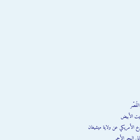
قُصّر
يت الأبيض
وخ الأمريكي عن ولاية ميشيغان
ي البحر الأحمر