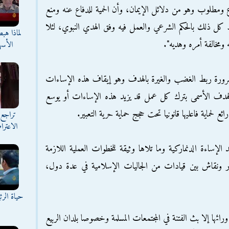
وع ومطلوب وهو من دلائل الإيمان، وأن الحمية للدفاع عنه ومنع
ط كل ذلك بالحكم الشرعي والعمل فيه وفق الهدي النبوي، لئلا
لماذا هب
 ومخالفة أمره وهديه".
الأسه
ى ضرورة ربط الغضب والغيرة بالهدف وهو إيقاف هذه الإساءات
ا الهدف الأسمى بترك كل عمل قد يزيد هذه الإساءات أو يوسع
ئع لحماية فاعليها قانونيا تحت حجج حماية حرية التعبير.
تراجع 
الاعترا
لإساءة الدنماركية وما تلاها وثيقة للخطوات العملية اللازمة
ونقاش بين قيادات من الجاليات الإسلامية في عدة دول،
حياة الر
ائها إلا بث الفتنة في المجتمعات المسلمة وخصوصا بلدان الربيع