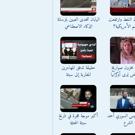
ط النفط وارتفعت
اليابان تتحدى الصين بترسانة
م الأمريكية؟
الذكاء الاصطناعي
مخزون صواريخ
حقيقة تدفق المهاجرين
ض لدى أوكرانيا
المغاربة إلى سبتة
ئيس السوري أحمد
أكبر موجة هجرة في تاريخ
الشرع
سبتة المحتلة