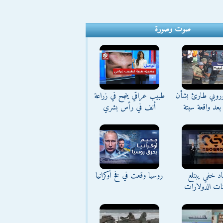
صوت وصورة
وروبي طارئ بشأن
طبيب عراقي ينجح في زراعة
بعد واقعة سبتة
أنف في رأس بشري
د خفي يبتلع
روسيا وقعت في فخ أوكرانيا
نات الدولارات