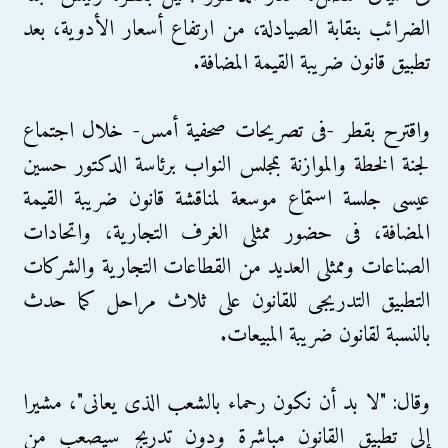
الضرائب بنقابة الصيادلة، من ارتفاع أسعار الأدوية، بعد
تطبيق قانون ضريبة القيمة المضافة.
واقترح بقطر -فى تصريحات صحفية أمس- خلال اجتماع
لجنة الخطة والموازنة بمجلس النواب برئاسة الدكتور حسين
عيسى جلسة استماع موسعة لمناقشة قانون ضريبة القيمة
المضافة، فى حضور ممثلى الغرف التجارية، واتحادات
الصناعات وممثلى العديد من القطاعات التجارية والشركات
التطبيق التدريجى للقانون على ثلاث مراحل كما حدث
بالنسبة لقانون ضريبة المبيعات.
وقال: "لا بد أن نكون رحماء بالشعب الذى يعانى"، مشيرا
إلى تطبيق القانون مباشرة ودون تدريج سيصعب من