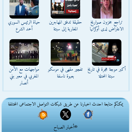
تراجع مخزون صواريخ
حقيقة تدفق المهاجرين
حياة الرئيس السوري
الاعتراض لدى أوكرانيا
المغاربة إلى سبتة
أحمد الشرع
أكبر موجة هجرة في تاريخ
تفجير مقهى في موسكو
مواجهات مع الأمن
سبتة المحتلة
بعبوة ناسفة
المغربي في معبر بني
أنصار
يمكنكم متابعة احدث اخبارنا عن طريق شبكات التواصل الاجتماعى المختلفة
®أخبار الصباح