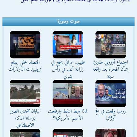
» تبون: زيادات جديدة في معاشات الجزائريين وأجورهم العام المقبل
صوت وصورة
اجتماع أوروبي طارئ
طبيب عراقي ينجح في
اقتصاد خفي يبتلع
بشأن الهجرة بعد واقعة
زراعة أنف في رأس
تريليونات الدولارات
سبتة
بشري
روسيا وقعت في فخ
لماذا هبط النفط وارتفعت
اليابان تتحدى الصين
أوكرانيا
الأسهم الأمريكية؟
بترسانة الذكاء
الاصطناعي