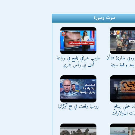
صوت وصورة
وروبي طارئ بشأن
طبيب عراقي ينجح في زراعة
بعد واقعة سبتة
أنف في رأس بشري
د خفي يبتلع
روسيا وقعت في فخ أوكرانيا
نات الدولارات