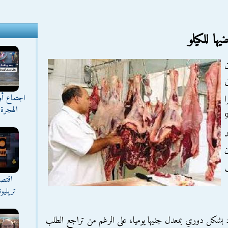
ق
اجتماع أ
نظرا
الهجرة 
قل عن 80 إلى 90
د
ن
اقتصا
تريليو
بشكل دوري بمعدل جنيها يوميا، على الرغم من تراجع الطلب