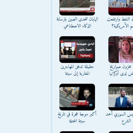
ط النفط وارتفعت
اليابان تتحدى الصين بترسانة
م الأمريكية؟
الذكاء الاصطناعي
مخزون صواريخ
حقيقة تدفق المهاجرين
ض لدى أوكرانيا
المغاربة إلى سبتة
ئيس السوري أحمد
أكبر موجة هجرة في تاريخ
الشرع
سبتة المحتلة