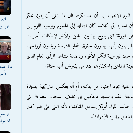
وم الاثنين، إلى أن عبدالكريم قال ما ينبغى أن يقوله بحكم
اقتصا
الجديد فى كلامه كان انتقاله إلى الهجوم وتوجيه اللوم إلى
تريليو
هى الورقة التى يلوح بها بين الحين والآخر لإسكات أصوات
 ما يتهمون بأنهم يهدرون حقوق ضحايا الشرطة وينسون أرواحهم
حيلة غير بريئة لتكميم الأفواه ودغدغة مشاعر الرأى العام الذى
عبئة الجماهير واستنفارهم ضد من يفترض أنهم جناة.
لماذا هب
الأسه
خلية مجرد اجتهاد من جانبه، أم أنه يعكس استراتيجية جديدة
وجة النقد والتنديد بالحاصل فى مختلف السجون المصرية التى
تاب اللواء أبوبكر يستحق المناقشة، لأنه انبنى على قدر كبير
تراجع 
المنطق ويشوه الإدراك".
الاعترا