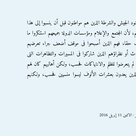
ود الجيش والشرطة الذين هم مواطنون قبل أن ينسبوا إلى هذا
، لأن المجتمع والإعلام ومؤسسات الدولة جميعهم استنكروا ما
اف حقا، فهم الذين أصبحوا فى موقف أضعف جراء تعرضهم
ث أو نظراؤهم الذين شاركوا فى المسيرات والتظاهرات التى
 لم يتعرضوا للظلم والانتهاكات فحسب، ولكن أهاليهم كان لهم
 الذين يعدون بعشرات الألوف ليسوا منسيين فحسب، ولكنهم
1 إبريل 2016