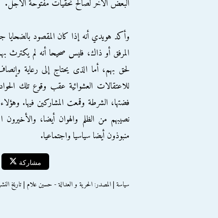
البعض الآخر لصالح تحقيات مفتوحة الأجل.
وأكد هويدي أنه إذا كان المقصود بالضحايا جن
المرفق أو ذاك، فليس صحيحا أنه لم يكترث بهم
لحق بهم، أما الذى يحتاج إلى رعاية وإنص
للاعتقالات العشوائية عقب وقوع تلك الحواد
فضتها، الشرطة وقمعت المشاركين فيها. وهؤلاء
نصيبهم من الظلم والهوان أيضا، والأخيرون
منبوذون أيضا سياسيا واجتماعيا.
مشاركة
سياسة | المصدر: الحرية و العدالة - حسين علام | تاريخ النشر : الاثنين 1