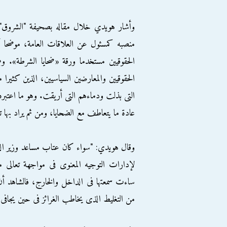
وأشار هويدي خلال مقاله بصحيفة "الشروق" الي
منصبه كمسئول عن العلاقات العامة، موضحا أن 
الحقوقيين مستخدما ورقة «ضحايا الشرطة». و
الحقوقيين والمعارضين السياسيين، الذين كثيرا
التى بذلت ودماءهم التى أريقت. وهو ما اعتبره 
عادة ما يتعاطف مع الضحايا، ومن ثم يراد بها ت
وقال هويدي: "سواء كان عتاب مساعد وزير الدا
لإدارات التوجيه المعنوى فى مواجهة تعالى م
ساءت سمعتها فى الداخل والخارج، فالشاهد أن ع
من التغليط الذى يخاطب الغرائز فى حين يجافى 