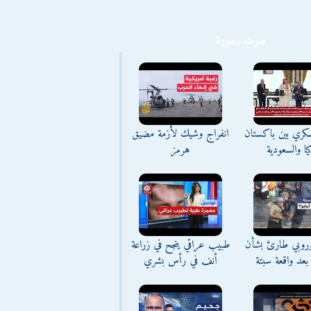
صوت وصورة
كري بين باكستان
انفراج وشيك لأزمة مضيق
يا والسعودية
هرمز
وروبي طارئ بشأن
طبيب عراقي ينجح في زراعة
بعد واقعة سبتة
أنف في رأس بشري