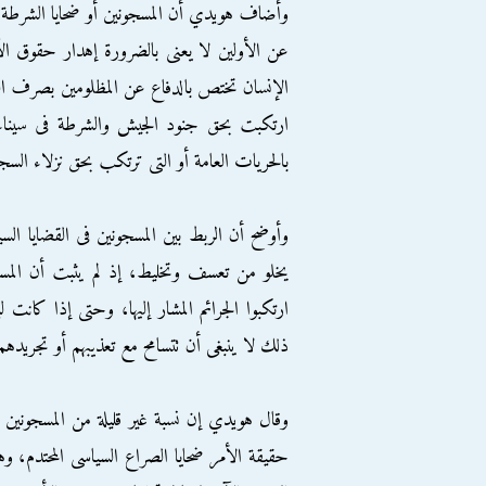
وأضاف هويدي أن المسجونين أو ضحايا الشرطة ك
عن الأولين لا يعنى بالضرورة إهدار حقوق ا
الإنسان تختص بالدفاع عن المظلومين بصرف النظر
ارتكبت بحق جنود الجيش والشرطة فى سيناء لم
بالحريات العامة أو التى ترتكب بحق نزلاء السج
وأوضح أن الربط بين المسجونين فى القضايا ال
يخلو من تعسف وتخليط، إذ لم يثبت أن المسجو
ارتكبوا الجرائم المشار إليها، وحتى إذا كانت 
ذلك لا ينبغى أن تتسامح مع تعذيبهم أو تجريدهم 
وقال هويدي إن نسبة غير قليلة من المسجونين لم
حقيقة الأمر ضحايا الصراع السياسى المحتدم، وهو