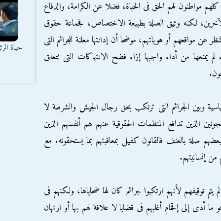
لهم مواطنون لهم الحق فى الحياة، فضلا عن الكرامة، والدفاع
لآخرين، لكنه وثيق الصلة بطبيعة الاختصاص، فجماعة حقوق
 عن مواقعهم أو هوياتهم، موضحا أن إدانتها معلنة للجرائم التى
حياة الر
 يمنعها من أداء واجبها إزاء فضح الانتهاكات التى تتعلق
ون.
سياسية وبين الجرائم التى ترتكب بحق رجال الجيش والشرطة لا
نين الذين تدافع المنظمات الحقوقية عنهم هم أنفسهم الذين
لبعضهم صلة بالعنف فالقانون كفيل بمعاقبتهم بما يستحقونه. مع
من إنسانيتهم.
 يتم توقيفهم لأنهم ارتكبوا جرائم كان لها ضحاياها، ولكنهم فى
 ما أدى إلى إقحام أغلبهم فى قضايا لا علاقة لهم بها أو ارتهان