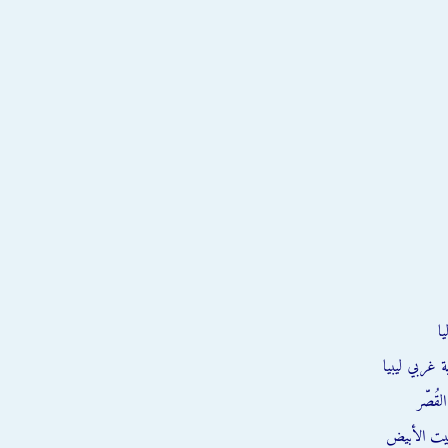
ا
 غربي ليبيا
قُصّر
يت الأبيض