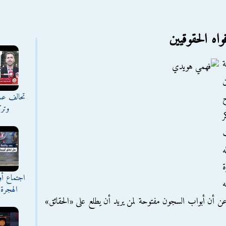
واه الحقوقيين
ن
تحالف عس
ح
وترك
ر
ت
ه
ة
اجتماع أ
ه
الهجرة 
عن أن أبواب السجون مفتوحة لمن يريد أن يطلع على «الحقائق»