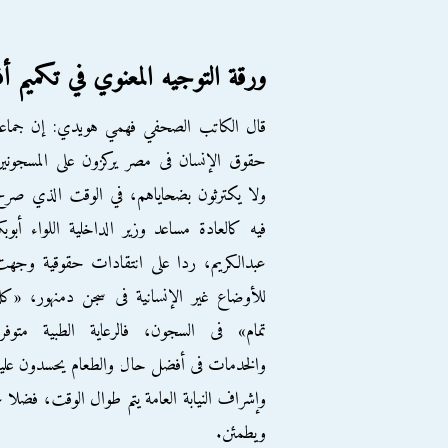
ورقة التوجيه المعنوي في تكميم أف
قال الكاتب الصحفي فهمي هويدي: إن جماعة
حقوق الإنسان فى مصر يركزون على المسجوني
ولا يكترثون بضحاياهم، في الوقت الذي صر
فيه كالعادة مساعد وزير الداخلية اللواء أبوبك
عبدالكريم، ردا على انتقادات حقوقية وجه
للأوضاع غير الإنسانية فى سجن دمنهور، «كل
تمام» فى السجون، فالرعاية الطبية متوفر
والخدمات فى أفضل حال والطعام يحسدون علي
وإشراف النيابة العامة يتم طوال الوقت، فضلا 
ويطمئن.