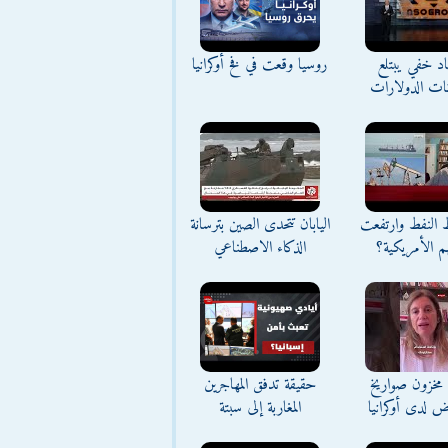
د خفي يبتلع
روسيا وقعت في فخ أوكرانيا
نات الدولارات
ط النفط وارتفعت
اليابان تتحدى الصين بترسانة
م الأمريكية؟
الذكاء الاصطناعي
مخزون صواريخ
حقيقة تدفق المهاجرين
ض لدى أوكرانيا
المغاربة إلى سبتة