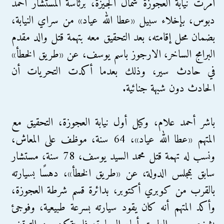
أمرت نيابة العجوزة شمال الجيزة، برئاسة المستشار أحمد
دبوس، بإخلاء سبيل «عطا الله عياد» من سراي النيابة،
بضمان محل إقامته، بعد التحقيق معه بتهمة قتل والد مقدم
البرامج الساخر، الارجوز باسم يوسف، عن «طريق الخطأ»
في حادث سير، وذلك بعدما أكدت التحريات أن
الحادث دون شبهة جنائية.
باشر أحمد علام، وكيل أول نيابة العجوزة، التحقيق مع
المتهم «عطا الله عياد»، 64 سنة، موظف على المعاش،
ونسب له تهمة قتل محمد السيد يوسف، 78 سنة، مستشار
سابق بمجلس الدولة، عن «طريق الخطأ»، دهسًا بسيارته
بالقرب من كوبري أكتوبر، بدائرة قسم شرطة العجوزة،
وأكد المتهم أنه كان يقود سيارته بسرعة طبيعية، وفوجئ