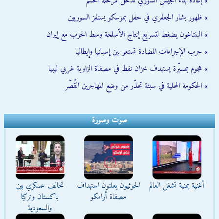
» إعادة بناء الجيش السوري تدخل مرحلة الحسم
» ظهور بشار الجعفري في حفل بموسكو يستفز السوريين
» البنتاغون يضغط لتسريع إنتاج الأسلحة وسط الحرب مع إيران
» حرب الإجراءات المضادة تستعر بين إسبانيا وإيطاليا
» هجوم بمسيّرة يستهدف خزان نفط في مصفاة الزاوية غربي ليبيا
» الحكومة المحلية في سبتة تحذّر من وضع المهاجرين القُصّر
صوت وصورة
أغنية يمنية تشغل العالم
الحوثيون يعلنون استهداف
تحالف عسكري بين
مصفاة أرامكو
باكستان وتركيا
والسعودية