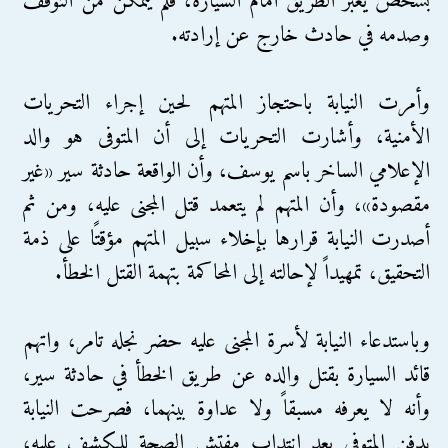
بشخص يعبر الطريق أمام السيارة، فلم يتمكن من التوقف
وصدمه في حادث خارج عن إرادته.
وأمرت النيابة باحتجاز المتهم لحين إجراء التحريات
الأمنية، وأشارت التحريات إلى أن المتوفى هو والد
الإعلامي الساخر باسم يوسف، وأن الواقعة حادثة سير «غير
مقصودة»، وأن المتهم لم يتعمد قتل المجنى عليه، ومن ثم
أصدرت النيابة قرارها بإخلاء سبيل المتهم مؤقتًا على ذمة
التحقيق، تمهيداً لإحالته إلى المحاكمة بتهمة القتل الخطأ.
وباستدعاء النيابة لأسرة المجنى عليه حضر نجله تامر، واتهم
قائد السيارة بقتل والده عن طريق الخطأ في حادثة سير،
وأنه لا يعرفه مسبقاً ولا عداوة بينهما، فصرحت النيابة
بدفن المتوفى بعد انتداب مفتش الصحة للكشف عليه،