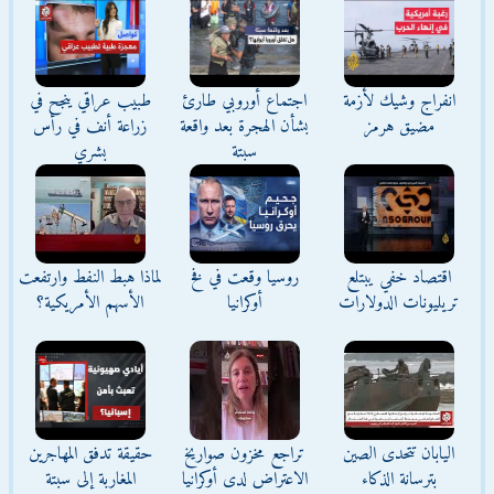
انفراج وشيك لأزمة
اجتماع أوروبي طارئ
طبيب عراقي ينجح في
مضيق هرمز
بشأن الهجرة بعد واقعة
زراعة أنف في رأس
سبتة
بشري
اقتصاد خفي يبتلع
روسيا وقعت في فخ
لماذا هبط النفط وارتفعت
تريليونات الدولارات
أوكرانيا
الأسهم الأمريكية؟
اليابان تتحدى الصين
تراجع مخزون صواريخ
حقيقة تدفق المهاجرين
بترسانة الذكاء
الاعتراض لدى أوكرانيا
المغاربة إلى سبتة