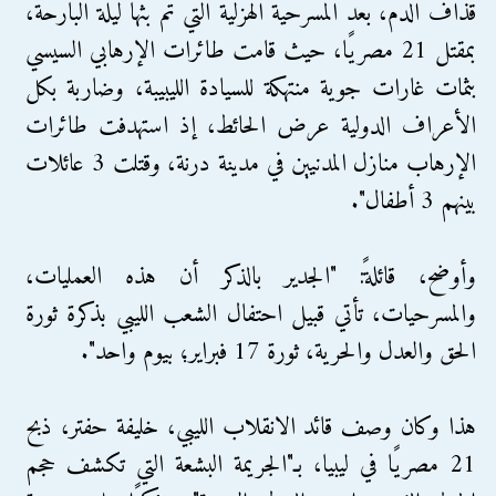
قذاف الدم، بعد المسرحية الهزلية التي تم بثها ليلة البارحة،
بمقتل 21 مصريًا، حيث قامت طائرات الإرهابي السيسي
بثمات غارات جوية منتهكة للسيادة الليبيبة، وضاربة بكل
الأعراف الدولية عرض الحائط، إذ استهدفت طائرات
الإرهاب منازل المدنيين في مدينة درنة، وقتلت 3 عائلات
بينهم 3 أطفال".
وأوضح، قائلةً: "الجدير بالذكر أن هذه العمليات،
والمسرحيات، تأتي قبيل احتفال الشعب الليبي بذكرة ثورة
الحق والعدل والحرية، ثورة 17 فبراير؛ بيوم واحد".
هذا وكان وصف قائد الانقلاب الليبي، خليفة حفتر، ذبح
21 مصريًا في ليبيا، بـ"الجريمة البشعة التي تكشف حجم