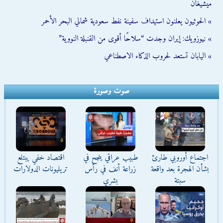
ميشيغان
» الحوثيون يعلنون استهداف سفينة نفط سعودية شمالي البحر الأحمر
» نيوزويك: إيران وجدت “سلاحًا أقوى من القنبلة النووية”
» اليابان تستعد لحروب الذكاء الاصطناعي
صوت وصورة
اجتماع أوروبي طارئ
طبيب عراقي ينجح في
اقتصاد خفي يبتلع
بشأن الهجرة بعد واقعة
زراعة أنف في رأس
تريليونات الدولارات
سبتة
بشري