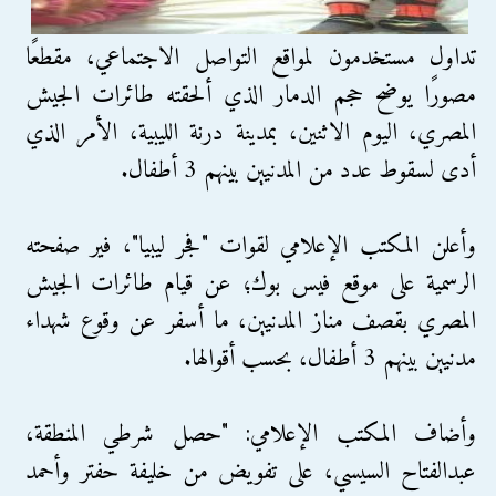
تداول مستخدمون لمواقع التواصل الاجتماعي، مقطعًا
مصورًا يوضح حجم الدمار الذي ألحقته طائرات الجيش
المصري، اليوم الاثنين، بمدينة درنة الليبية، الأمر الذي
أدى لسقوط عدد من المدنيين بينهم 3 أطفال.
وأعلن المكتب الإعلامي لقوات "فجر ليبيا"، فير صفحته
الرسمية على موقع فيس بوك؛ عن قيام طائرات الجيش
المصري بقصف مناز المدنيين، ما أسفر عن وقوع شهداء
مدنيين بينهم 3 أطفال، بحسب أقوالها.
وأضاف المكتب الإعلامي: "حصل شرطي المنطقة،
عبدالفتاح السيسي، على تفويض من خليفة حفتر وأحمد