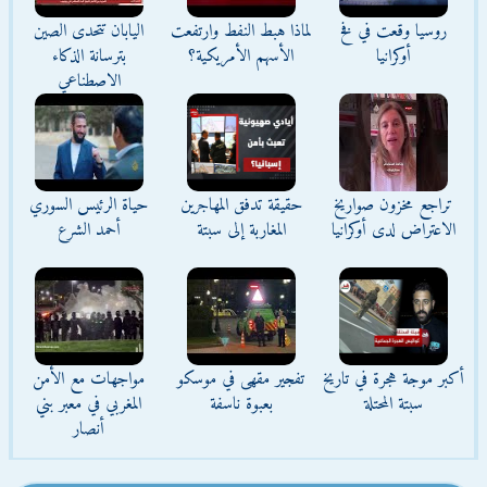
روسيا وقعت في فخ
لماذا هبط النفط وارتفعت
اليابان تتحدى الصين
أوكرانيا
الأسهم الأمريكية؟
بترسانة الذكاء
الاصطناعي
تراجع مخزون صواريخ
حقيقة تدفق المهاجرين
حياة الرئيس السوري
الاعتراض لدى أوكرانيا
المغاربة إلى سبتة
أحمد الشرع
أكبر موجة هجرة في تاريخ
تفجير مقهى في موسكو
مواجهات مع الأمن
سبتة المحتلة
بعبوة ناسفة
المغربي في معبر بني
أنصار