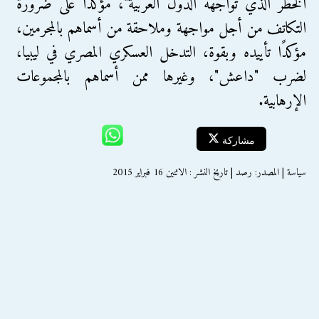
الخطر الذي تواجهه الدول العربية"، مؤكدًا على ضرورة
التكاتف من أجل مواجهة وملاحقة من أسماهم بالمجرمين،
مؤكدًا تأييده وبقوة، التدخل العسكري المصري في ليبيا،
لضرب "داعش"، وغيرها ممن أسماهم بالمجموعات
الإرهابية.
مشاركة
سياسة | المصدر: رصد | تاريخ النشر : الاثنين 16 فبراير 2015