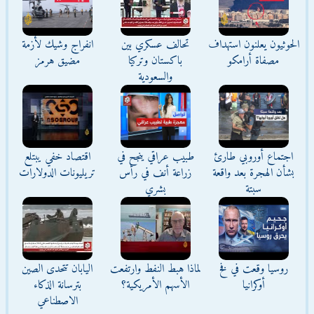
الحوثيون يعلنون استهداف
تحالف عسكري بين
انفراج وشيك لأزمة
مصفاة أرامكو
باكستان وتركيا
مضيق هرمز
والسعودية
اجتماع أوروبي طارئ
طبيب عراقي ينجح في
اقتصاد خفي يبتلع
بشأن الهجرة بعد واقعة
زراعة أنف في رأس
تريليونات الدولارات
سبتة
بشري
روسيا وقعت في فخ
لماذا هبط النفط وارتفعت
اليابان تتحدى الصين
أوكرانيا
الأسهم الأمريكية؟
بترسانة الذكاء
الاصطناعي