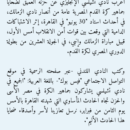
أعرب نادي تشيلسي الإنجليزي عن حزنه العميق لضحايا
جماهير كرة القدم المصرية عامة من أنصار نادي الزمالك،
في أحداث استاد "30 يونيو" في القاهرة، إثر الاشتباكات
الدامية التي وقعت بين قوات أمن الانقلاب أمس الأول،
قبيل مباراة الزمالك وإنبي، في الجولة العشرين من بطولة
الدوري المصري لكرة القدم.
وكتب النادي اللندني -عبر صفحته الرسمية في موقع
التواصل الاجتماعي "فيس بوك"- باللغة العربية: "الجميع في
نادي تشيلسي يشاركون جماهير الكرة في مصر الأسى
والحزن تجاه الحادث المأساوي التي شهدته القاهرة بالأمس
يوم الثامن من فبراير، نرسل تعازينا لأسر وأصدقاء ضحايا
هذا الحادث الأليم".