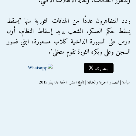
وتدهور الخدمات، وحالة الانفلات الأمني.
ردد المتظاهرون عددًا من الهتافات الثورية منها "يسقط
يسقط حكم العسكر، الشعب يريد إسقاط النظام، أول
درس على السبورة الداخلية كلاب مسعورة، ابني فسور
السجن وعلى وبكره الثورة تقوم متخلى".
مشاركة
سياسة | المصدر: الحرية والعدالة | تاريخ النشر : الجمعة 02 يناير 2015