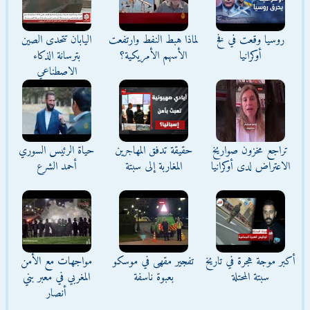
روسيا وقعت في فخ
لماذا هبط النفط وارتفعت
اليابان تتحدى الصين
أوكرانيا
الأسهم الأمريكية؟
بترسانة الذكاء
الاصطناعي
تراجع مخزون صواريخ
حقيقة تدفق المهاجرين
حياة الرئيس السوري
الاعتراض لدى أوكرانيا
المغاربة إلى سبتة
أحمد الشرع
أكبر موجة هجرة في تاريخ
تفجير مقهى في موسكو
مواجهات مع الأمن
سبتة المحتلة
بعبوة ناسفة
المغربي في معبر بني
أنصار