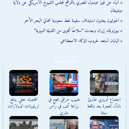
» أنباء عن فوز عبدول المصري بالترشح لمجلس الشيوخ الأمريكي عن ولاية
ميشيغان
» الحوثيون يعلنون استهداف سفينة نفط سعودية شمالي البحر الأحمر
» نيوزويك: إيران وجدت “سلاحًا أقوى من القنبلة النووية”
» اليابان تستعد لحروب الذكاء الاصطناعي
صوت وصورة
اجتماع أوروبي طارئ
طبيب عراقي ينجح في
اقتصاد خفي يبتلع
بشأن الهجرة بعد واقعة
زراعة أنف في رأس
تريليونات الدولارات
سبتة
بشري