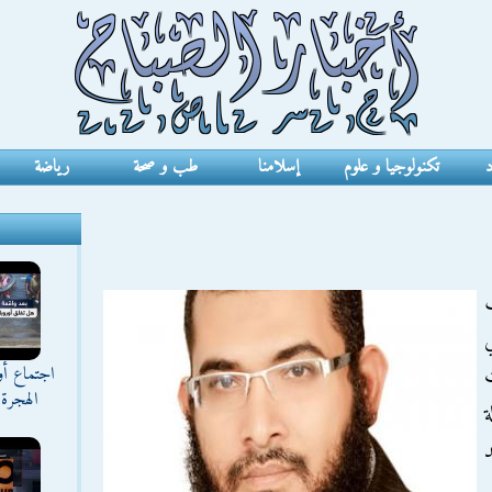
د
تكنولوجيا و علوم
إسلامنا
طب و صحة
رياضة
ي
اجتماع أ
الهجرة 
ة
د