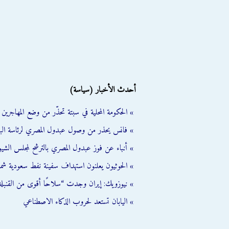
أحدث الأخبار (سياسة)
» الحكومة المحلية في سبتة تحذّر من وضع المهاجرين ال
» فانس يحذر من وصول عبدول المصري لرئاسة الب
» أنباء عن فوز عبدول المصري بالترشح لمجلس الشي
» الحوثيون يعلنون استهداف سفينة نفط سعودية شمال
» نيوزويك: إيران وجدت “سلاحًا أقوى من القنبلة 
» اليابان تستعد لحروب الذكاء الاصطناعي