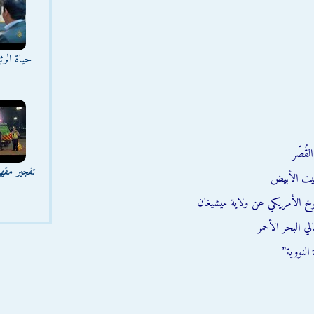
حياة الر
قُصّر
تفجير مقه
يت الأبيض
وخ الأمريكي عن ولاية ميشيغان
ي البحر الأحمر
النووية”