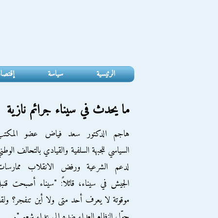
الرئيسية
سياسة
إقتصا
ما يحدث في سيناء جرائم نازية
هاجم الدكتور سعد فياض عضو المكتب
السياسي للجبهة السلفية والقيادي بالتحالف الوطن
لدعم الشرعية ورفض الانقلاب ممارسات
الجيش في سيناء، قائلاً: "سيناء أصبحت قنبل
موقوتة لا يعرف أحد متى ولا أين تنفجر؟ ولق
حوّل النظام العداء ضده إلى عداء شعبي".