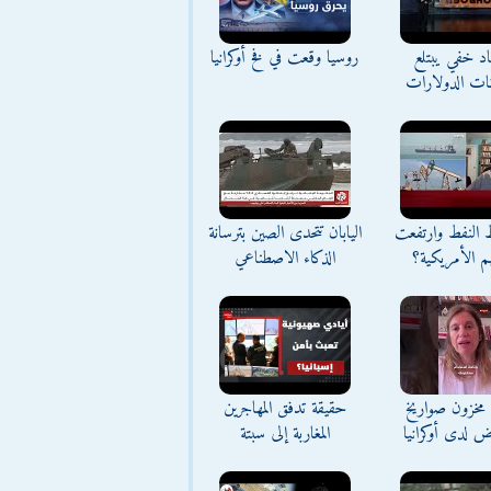
د خفي يبتلع
روسيا وقعت في فخ أوكرانيا
نات الدولارات
ط النفط وارتفعت
اليابان تتحدى الصين بترسانة
م الأمريكية؟
الذكاء الاصطناعي
مخزون صواريخ
حقيقة تدفق المهاجرين
ض لدى أوكرانيا
المغاربة إلى سبتة