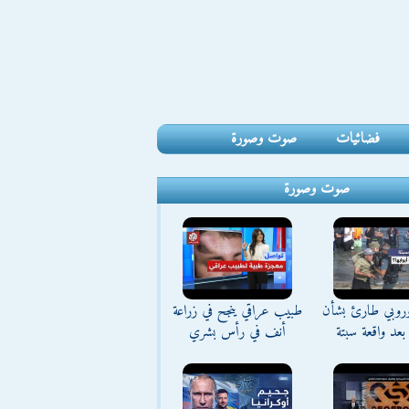
فضائيات
صوت وصورة
صوت وصورة
وروبي طارئ بشأن
طبيب عراقي ينجح في زراعة
بعد واقعة سبتة
أنف في رأس بشري