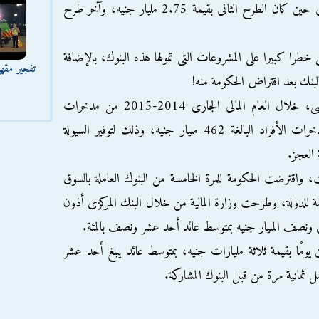
وكان الطرح الأول بقيمة 6 مليارات جنيه، فى حين كان الطرح الثانى بقيمة 2.75 مليار جنيه، وآخر طرح
را كبيرا على المشروعات التى تمولها هذه البنوك، بالإضافة
تفجير مقه
لبنك بعد اقتراض الحكومة منه!
كما اقترضت 228 مليار جنيه فى الشهر الماضى، خلال العام المالى الجارى 2014-2015 من مدخرات
الأفراد فى البنوك بنسبة 49% من إجمالى مدخرات الأفراد البالغة 462 مليار جنيه، وذلك لتوفير السيولة
 العجز.
وقت، واقترضت الحكومة للمرة الخامسة من البنوك العاملة بالسوق
وازنة العامة للدولة، وطرحت وزارة المالية من خلال البنك المركزى أذون
ى ونصف المليار جنيه بمتوسط عائد أحد عشر ونصف بالمئة.
ومًا بقيمة ثلاثة مليارات جنيه، بمتوسط عائد يبلغ أحد عشر
اصل ثمانية مرة من قبل البنوك المشاركة.