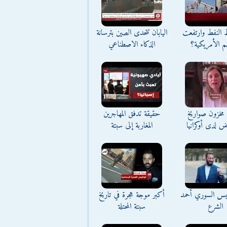
ط النفط وارتفعت
اليابان تتحدى الصين بترسانة
م الأمريكية؟
الذكاء الاصطناعي
مخزون صواريخ
حقيقة تدفق المهاجرين
ض لدى أوكرانيا
المغاربة إلى سبتة
ئيس السوري أحمد
أكبر موجة هجرة في تاريخ
الشرع
سبتة المحتلة