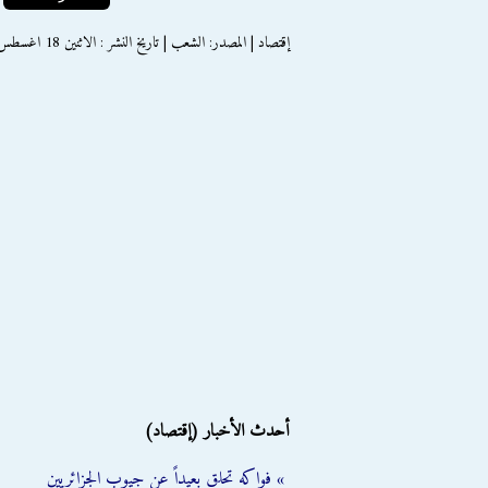
إقتصاد | المصدر: الشعب | تاريخ النشر : الاثنين 18 اغسطس 2014
أحدث الأخبار (إقتصاد)
» فواكه تحلق بعيداً عن جيوب الجزائريين