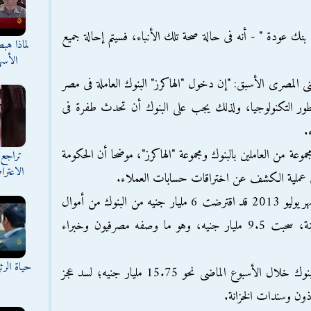
بنك عودة " - أنه فى حالة صحة تلك الأنباء، فسيتم إحالة جميع
لماذا هب
الأسه
 المصرى الأسبق: "إن دخول "الهاكرز" البنوك العاملة فى مصر
تطور التكنولوجيا، ولذلك يجب على البنوك أن تحدث طفرة فى
.
وعة من العاملين بالبنوك ومجموعة "الهاكرز"، موضحا أن الحكومة
تراجع 
الاعترا
ا فى عملية الكشف عن اختراقات حسابات العملاء.
وكانت وزارة المالية فى حكومة الانقلاب فى شهر يوليو 2013 قد اقترضت 6 مليار جنيه من البنوك من أموال
المودعين، ثم فى شهر أغسطس من نفس السنة، سحبت 9.5 مليار جنيه، وهو ما وصفه مصرفيون وخبراء
حياة الر
كما اقترضت الحكومة فى شهر 6 الماضى من البنوك خلال الأسبوع الماضى نحو 15.75 مليار جنيه؛ لسد عجز
ذون وسندات الخزانة.