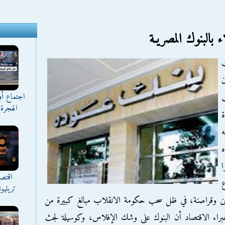
بالبنوك المصريـة
ت
ن
اجتماع أ
الهجرة 
ة
اقتصا
تريليو
ين وقراصنة، في ظل سحب حكومة الانقلاب مبالغ كبيرة من
راء الاقتصاد أن البنوك على وشك الإفلاس، وكوسيلة لجث