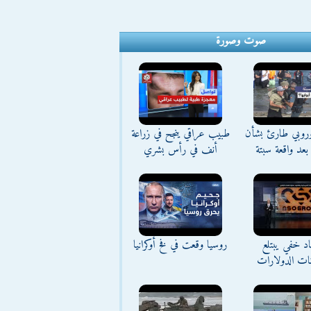
صوت وصورة
وروبي طارئ بشأن
طبيب عراقي ينجح في زراعة
بعد واقعة سبتة
أنف في رأس بشري
د خفي يبتلع
روسيا وقعت في فخ أوكرانيا
نات الدولارات