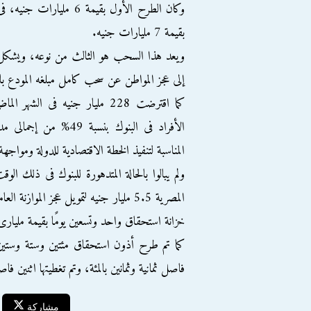
بقيمة 7 مليارات جنيه.
ويعد هذا السحب هو الثالث من نوعه، ويشكل خط
إلى عجز المواطن عن سحب كامل مبلغه المودع با
المناسبة لتنفيذ الخطة الاقتصادية للدولة ومواجهة
ولم يبالوا بالحالة المتدهورة للبنوك فى ذلك ال
المصرية 5.5 مليار جنيه لتمويل عجز الم
خزانة استحقاق واحد وتسعين يومًا بقيمة مليار
كما تم طرح أذون استحقاق مئتين وستة وستين ي
فاصل ثمانية وثمانين بالمئة، وتم تغطيتها اثنين ف
مشاركة