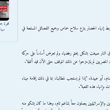
هجرة جما
 إنهاء الحصار بنزع سلاح حماس وجميع الفصائل المسلحة في
سياس
اق النار صيغت بشكل يحتم رفضها، ولم تعرض أساساً على حركة
المصريين لم يتزحزحوا عن ذلك الموقف حتى الآن قيد أنملة".
 أبو عبيدة، "إذا لم يستجب لمطالبنا، بما في ذلك إقامة ميناء
 وإنهاء هذه اللعبة".
ين والإسرائيليين يعملون معاً بتناغم تام، وهذا ما كان يشكو منه