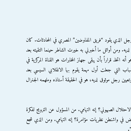
جل الذي يقود “فريق المفاوضين” المصري في المحادثات. كان
 لديه. ومن أوائل ما أخبرني به خيرت الشاطر حينما التقيته بعد
ه اتخذ قراراً بأن يبقى جهاز المخابرات هو القناة المركزية في
اب التي جعلت أول مهمة يقوم بها الانقلابي السيسي بعد
عيين رجل موثوق لديه، هو في الحقيقة أستاذه وملهمه الجنرال
حتلال الصهيوني؟ إنه التهامي. من المسؤول عن الترويج لفكرة
لبعض في واشنطن نظريات مؤامرة؟ إنه التهامي. ومن الذي شجع
.