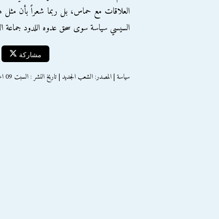
العلاقات مع حماس، بل ربما شعراً بأن مثل ه
السيسي سياسة سوى سحق عدوه اللدود جماعة الإ
مشاركة
سياسة | المصدر: الشعب الجديد | تاريخ النشر : السبت 09 اغسطس 2014