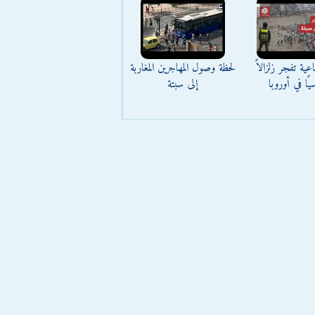
عية تفجر زلزالاً
لحظة وصول المهاجرين المغاربة
يًا في أوروبا
إلى سبتة