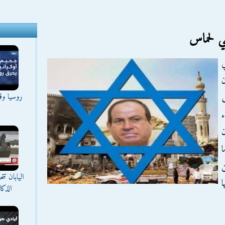
ي لحماس
ن
روسيا وقع
ض
ء
ن
ا
ن
اليابان ت
ا
الذك