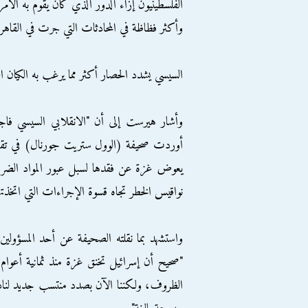
الفلسطينيون إزاء الدور الذي كان يقوم به الأم
وأكثر فظاظة في المحادثات التي جرت في القاهر
السيسي يشدد الحصار أكثر مما يرغب به الكيان ا
وأشار هيرست إلى أن "الانقلابي السيسي فاجأ 
أوردت صحيفة (الوول ستريت جورنال) في تقرير
يعوض غزة عن فقدها لسبل عبور المواد الضروري
نواقيس الخطر تجاه قسوة الإجراءات التي اتخذتها
واستشهد بما نقلته الصحيفة عن أحد المسؤولين 
"صحيح أن إسرائيل تخنق غزة منذ ثمانية أع
الظروف، ولكننا الآن بصدد منتسب جديد لنادي 