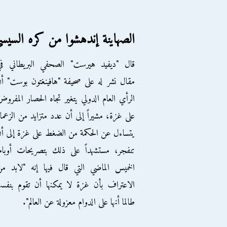
الصهاينة إندهشوا من كره السيس
قال "ديفيد هيرست" الصحفي البريطاني في
مقال نشر له على صحيفة "هافينغتون بوست" أ
الرأي العام الدولي يتغير تجاه الحصار المفرو
على غزة، مشيراً إلى أن عدد متزايد من الزعما
يتساءل عن الحكمة من الضغط على غزة إلى أ
تنفجر، مستشهداً على ذلك بتصريحات أوبام
الخميس الماضي التي قال فيها إنه "لابد م
الاعتراف بأن غزة لا يمكنها أن تقوم بنفسه
طالما أنها على الدوام معزولة عن العالم".