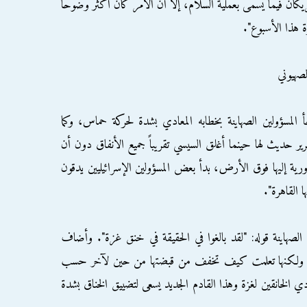
ريكان فيما يسمى بعملية السلام، إلا أن الأمر كان أكثر وضوحاً
ة هذا الأسبوع".
لصهيوني
المسؤولين الصهاينة بخطابه المعادي بشدة لحركة حماس، وكما
 حديث لها حينما أغلق السيسي تقريباً جميع الأنفاق دون أن
ة إليها فوق الأرض، بدأ بعض المسؤولين الإسرائيليين يدقون
 القاهرة".
الصهاينة قوله: "لقد بالغوا في الحقيقة في خنق غزة". وأضاف
وام ولكنها تعلمت كيف تخفف من قبضتها من حين لآخر حسب
الخانقين لغزة وهذا القادم الجديد يسعى لتضييق الخناق بشدة