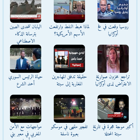
روسيا وقعت في فخ
لماذا هبط النفط وارتفعت
اليابان تتحدى الصين
أوكرانيا
الأسهم الأمريكية؟
بترسانة الذكاء
الاصطناعي
تراجع مخزون صواريخ
حقيقة تدفق المهاجرين
حياة الرئيس السوري
الاعتراض لدى أوكرانيا
المغاربة إلى سبتة
أحمد الشرع
أكبر موجة هجرة في تاريخ
تفجير مقهى في موسكو
مواجهات مع الأمن
سبتة المحتلة
بعبوة ناسفة
المغربي في معبر بني