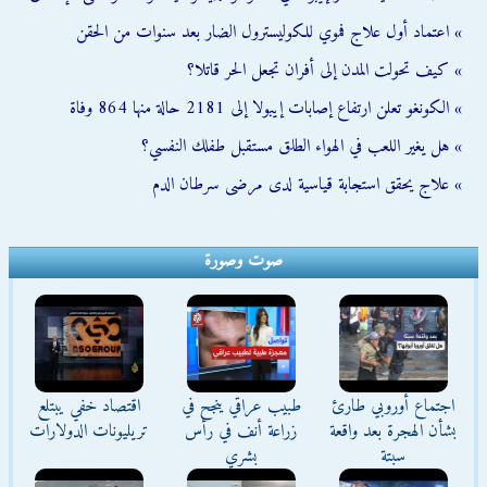
» اعتماد أول علاج فموي للكوليسترول الضار بعد سنوات من الحقن
» كيف تحولت المدن إلى أفران تجعل الحر قاتلا؟
» الكونغو تعلن ارتفاع إصابات إيبولا إلى 2181 حالة منها 864 وفاة
» هل يغير اللعب في الهواء الطلق مستقبل طفلك النفسي؟
» علاج يحقق استجابة قياسية لدى مرضى سرطان الدم
صوت وصورة
اجتماع أوروبي طارئ
طبيب عراقي ينجح في
اقتصاد خفي يبتلع
بشأن الهجرة بعد واقعة
زراعة أنف في رأس
تريليونات الدولارات
سبتة
بشري