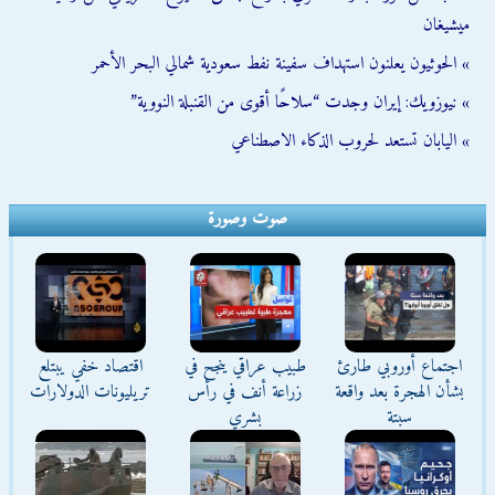
ميشيغان
» الحوثيون يعلنون استهداف سفينة نفط سعودية شمالي البحر الأحمر
» نيوزويك: إيران وجدت “سلاحًا أقوى من القنبلة النووية”
» اليابان تستعد لحروب الذكاء الاصطناعي
صوت وصورة
اجتماع أوروبي طارئ
طبيب عراقي ينجح في
اقتصاد خفي يبتلع
بشأن الهجرة بعد واقعة
زراعة أنف في رأس
تريليونات الدولارات
سبتة
بشري