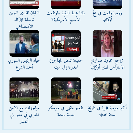
روسيا وقعت في فخ
لماذا هبط النفط وارتفعت
اليابان تتحدى الصين
أوكرانيا
الأسهم الأمريكية؟
بترسانة الذكاء
الاصطناعي
تراجع مخزون صواريخ
حقيقة تدفق المهاجرين
حياة الرئيس السوري
الاعتراض لدى أوكرانيا
المغاربة إلى سبتة
أحمد الشرع
أكبر موجة هجرة في تاريخ
تفجير مقهى في موسكو
مواجهات مع الأمن
سبتة المحتلة
بعبوة ناسفة
المغربي في معبر بني
أنصار