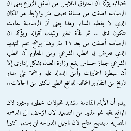
فضائيه يؤكد أن احتراق الملابس من أسفل الزراع يعنى ان
الرصاصه أطلقت من مسافة نصف متر والإبط هو المكان
الذي لا يغطيه الساتر وهذا يعنى أن الرصاصة جاءت
لتكون قاتله .. ثم فجأة تتغير وتتبدل أقواله ويؤكد ان
الرصاصه أطلقت من بعد 15 متر وهذا يوضح حجم التهديد
الذي تعرض له الطب الشرعي ومن المعلوم أن الطب
الشرعي جهاز حساس يتبع وزارة العدل بشكل إدارى إلا
أن سيطرة المخابرات وأمن الدوله عليه واضحة على مدار
تاريخ من التقارير المخالفه للواقع الطبي لكثير من الحالات..
يبدو أن الأيام القادمة ستشهد تحولات خطيره ومثيره لان
الواقع يتجه نحو مذيد من التصعيد لان الزحف الى العاصمه
المصريه سيصبح متاح لان تاجيل الدراسه لن يستمر كثيرا