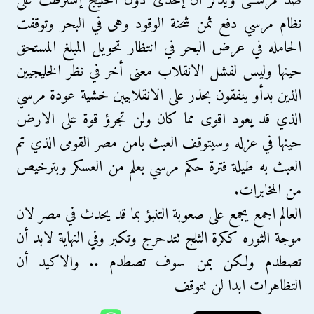
ضد مرســى ويذكر أن إحدى دول الخليج إشترطت على
نظام مرسي دفع ثمن شحنة الوقود وهى في البحر وتوقفت
الحامله في عرض البحر في انتظار تحويل المبلغ المستحق
حينها وليس لفشل الانقلاب معنى أخر في نظر الخليجيين
الذين بدأو ينفقون بحذر على الانقلابيين خشية عودة مرسي
الذي قد يعود اقوى مما كان ولن تجرؤ قوة على الارض
حينها في عزله وسيتوقف العبث بامن مصر القومى الذي تم
العبث به طيلة فترة حكم مرسي بعلم من العسكر وبترخيص
من المخابرات.
العالم اجمع يجمع على صعوبة التنبؤ بما قد يحدث في مصر لان
موجة الثوره ككرة الثلج تتدحرج وتكبر وفي النهاية لابد أن
تصطدم ولكن بمن سوف تصطدم .. والاكيد أن
التظاهرات ابدا لن تتوقف