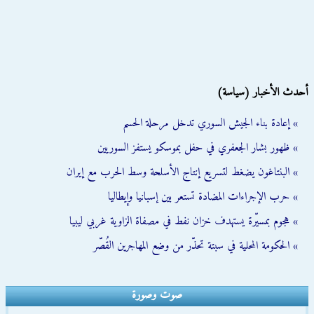
أحدث الأخبار (سياسة)
» إعادة بناء الجيش السوري تدخل مرحلة الحسم
» ظهور بشار الجعفري في حفل بموسكو يستفز السوريين
» البنتاغون يضغط لتسريع إنتاج الأسلحة وسط الحرب مع إيران
» حرب الإجراءات المضادة تستعر بين إسبانيا وإيطاليا
» هجوم بمسيّرة يستهدف خزان نفط في مصفاة الزاوية غربي ليبيا
» الحكومة المحلية في سبتة تحذّر من وضع المهاجرين القُصّر
صوت وصورة