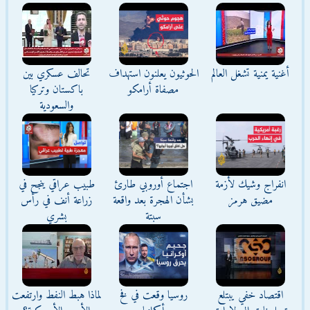
أغنية يمنية تشغل العالم
الحوثيون يعلنون استهداف
تحالف عسكري بين
مصفاة أرامكو
باكستان وتركيا
والسعودية
انفراج وشيك لأزمة
اجتماع أوروبي طارئ
طبيب عراقي ينجح في
مضيق هرمز
بشأن الهجرة بعد واقعة
زراعة أنف في رأس
سبتة
بشري
اقتصاد خفي يبتلع
روسيا وقعت في فخ
لماذا هبط النفط وارتفعت