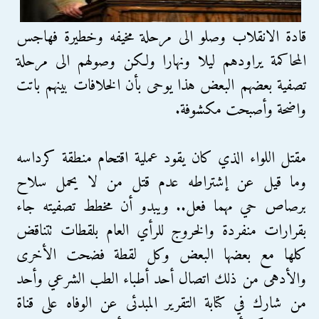
قادة الانقلاب وصلو الى مرحلة مخيفه وخطيرة فهاجس
المحاكمة يراودهم ليلا ونهارا ولكن وصولهم الى مرحلة
تصفية بعضهم البعض هذا يوحى بأن الخلافات بينهم باتت
واضحة وأصبحت مكشوفة.
مقتل اللواء الذي كان يقود عملية اقتحام منطقة كرداسه
وما قيل عن إشتراطه عدم قتل من لا يحمل سلاح
برصاص حي مهما فعل.. ويبدو أن مخطط تصفيته جاء
بقرارات منفردة والخروج للرأي العام بلقطات تتناقض
كلها مع بعضها البعض وكل لقطة فضحت الأخرى
والأدهى من ذلك اتصال أحد أطباء الطب الشرعي وأحد
من شارك في كتابة التقرير المبدئى عن الوفاه على قناة