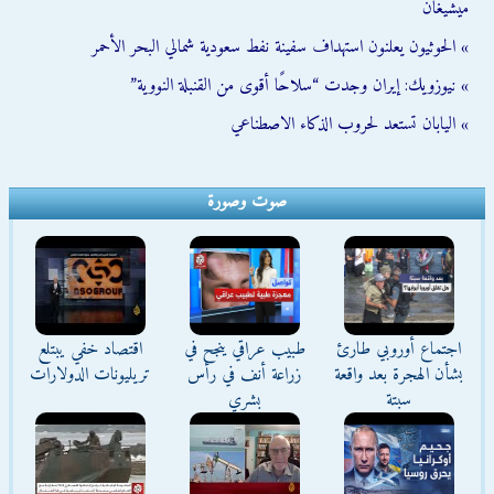
ميشيغان
» الحوثيون يعلنون استهداف سفينة نفط سعودية شمالي البحر الأحمر
» نيوزويك: إيران وجدت “سلاحًا أقوى من القنبلة النووية”
» اليابان تستعد لحروب الذكاء الاصطناعي
صوت وصورة
اجتماع أوروبي طارئ
طبيب عراقي ينجح في
اقتصاد خفي يبتلع
بشأن الهجرة بعد واقعة
زراعة أنف في رأس
تريليونات الدولارات
سبتة
بشري