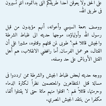
على الحق ولا يعوقن أحداً طريقكم التى بدأتموه، أنتم تسيرون
فى طريق الله.
ووصف جمعة السيسي وأعوانه، أنهم مؤيدون من قبل
رسول الله وأولياؤه، موجها حديثه الى ظباط الشرطة
والجيش قائلا لهم:" طوبى لمن قتلهم وقتلوه، مشيرا غلى أن
القتال، هو عمل الفرسان, أما رافضي الانقلاب، هم أهل
القتل الأوباش على حد وصفه.
ووجه حديثه لبعض ظباط الجيش والشرطة ممن ترددوا فى
مسالة قتل المتظاهرين والمعتصمين نظراً لكثرة الدماء
وحرمتها، قائلاً لهم :" اقتلوا منهم مائة حتى لا يقتلوا ألفا،
مكفرا من ينتقد الجيش المصري.