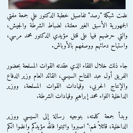
علمت شبكة "رصد" تفاصيل خطبة الدكتور علي جمعة مفتي
الجمهورية الأسبق الغير معلنة، لضباط الشرطة والجيش،
والتي حرضهم فيها على قتل مؤيدي الدكتور محمد مرسي،
واستباح دمائهم ووصفهم بالأوباش.
جاء ذلك خلال اللقاء الذي عقدته القوات المسلحة بحضور
الفريق أول عبد الفتاح السيسي، القائد العام وزير الدفاع
والإنتاج الحربي، وقيادات القوات المسلحة، ووزير
الداخلية اللواء محمد إبراهيم وقيادات الشرطة.
وبدأ جمعة كلمته، بتوجيه رسالة إلى السيسي ووزير
الداخلية، قائلاً لهم:" اصبروا واثبتوا فالله مؤيدكم واعلموا انكم