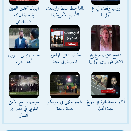
روسيا وقعت في فخ
لماذا هبط النفط وارتفعت
اليابان تتحدى الصين
أوكرانيا
الأسهم الأمريكية؟
بترسانة الذكاء
الاصطناعي
تراجع مخزون صواريخ
حقيقة تدفق المهاجرين
حياة الرئيس السوري
الاعتراض لدى أوكرانيا
المغاربة إلى سبتة
أحمد الشرع
أكبر موجة هجرة في تاريخ
تفجير مقهى في موسكو
مواجهات مع الأمن
سبتة المحتلة
بعبوة ناسفة
المغربي في معبر بني
أنصار