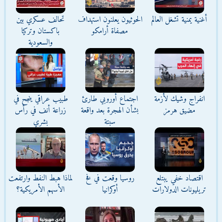
أغنية يمنية تشغل العالم
الحوثيون يعلنون استهداف
تحالف عسكري بين
مصفاة أرامكو
باكستان وتركيا
والسعودية
انفراج وشيك لأزمة
اجتماع أوروبي طارئ
طبيب عراقي ينجح في
مضيق هرمز
بشأن الهجرة بعد واقعة
زراعة أنف في رأس
سبتة
بشري
اقتصاد خفي يبتلع
روسيا وقعت في فخ
لماذا هبط النفط وارتفعت
تريليونات الدولارات
أوكرانيا
الأسهم الأمريكية؟