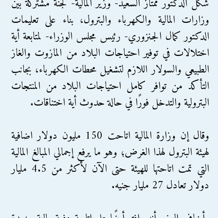
شكَّل الدكتور ممتاز السعيد- وزير المالية- لجنة مشتركة بين
وزارات المالية والكهرباء والبترول، بناء على تعليمات
الدكتور كمال الجنزوري- رئيس مجلس الوزراء- لمتابعة أية
اختلالات في توفير احتياجات البلاد من المازوت والغاز
الطبيعي والسولار اللازم لتشغيل محطات الكهرباء، بجانب
التأكد من توافر كامل احتياجات البلاد من المنتجات
البترولية والتدخل فورًا في حالة حدوث أية اختناقات.
وقال إن وزارة المالية اتاحت 150 مليون دولار اضافية
لهيئة البترول لهذا الغرض؛ وهو ما يرفع إجمالي المبالغ المالية
التي تمت اتاحتها للهيئة حتى الآن لأكثر من 4.5 مليار
دولار تعادل 27 مليار جنيه.