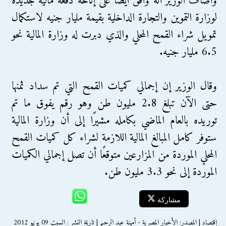
وأضاف الوزير أنه وافق أيضًا على إتاحة دفعة مالية جديدة
لوزارة التموين والتجارة الداخلية بقيمة مليار جنيه لاستكمال
تمويل شراء القمح المحلي والذي دبرت له وزارة المالية نحو
6.5 مليار جنيه.
وقال الوزير إن إجمالي كميات القمح التي تم سداد ثمنها
حتى الآن تبلغ 2.8 مليون طن وهو رقم يفوق ما تم
توريده بالعام الماضي بكامله مشيرًا إلى أن وزارة المالية
ستوفر كامل المبالغ المالية اللازمة لشراء كل كميات القمح
المحلي الموردة من المزارعين متوقعًا أن تصل إجمالي الكميات
الموردة إلى نحو 3.3 مليون طن.
مشاركة
إقتصاد | المصدر: الأخبار المصرية - أمينة عبد الرحيم | تاريخ النشر : السبت 09 يونيو 2012