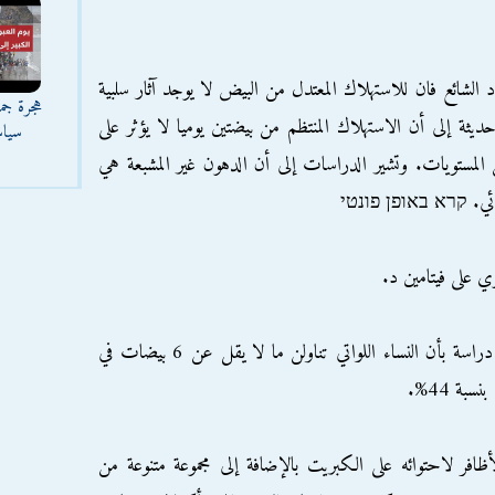
 الشائع فان للاستهلاك المعتدل من البيض لا يوجد آثار سلبية
هجرة جما
يثة إلى أن الاستهلاك المنتظم من بيضتين يوميا لا يؤثر على
سياس
لمستويات. وتشير الدراسات إلى أن الدهون غير المشبعة هي
ذائي. קרא באופן פונטי
9. البيض قد يمنع سرطان الثدي, فقد أثبتت دراسة بأن النساء اللواتي تناولن ما لا يقل عن 6 بيضات في
ة 44%.
لأظافر لاحتوائه على الكبريت بالإضافة إلى مجموعة متنوعة من