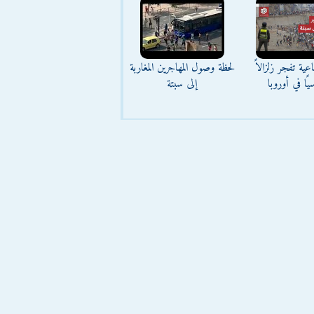
عية تفجر زلزالاً
لحظة وصول المهاجرين المغاربة
يًا في أوروبا
إلى سبتة