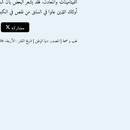
الفيتامينات والمعادن. فقد يشعر البعض بأن ش
أولئك اللذين عانوا في السابق من نقص في الكبريت 
مشاركة
طب و صحة | المصدر: دنيا الوطن | تاريخ النشر : الأربعاء 06 يونيو 2012