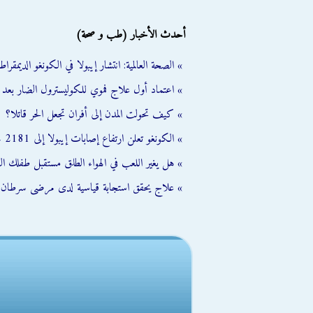
أحدث الأخبار (طب و صحة)
» الصحة العالمية: انتشار إيبولا في الكونغو الديمقر
» اعتماد أول علاج فموي للكوليسترول الضار بعد
» كيف تحولت المدن إلى أفران تجعل الحر قاتلا؟
» الكونغو تعلن ارتفاع إصابات إيبولا إلى 2181 حالة منها 864 وفاة
» هل يغير اللعب في الهواء الطلق مستقبل طفلك ال
» علاج يحقق استجابة قياسية لدى مرضى سرطان ا