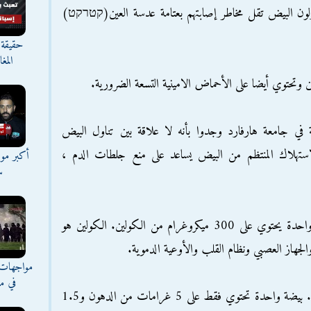
اولون البيض تقل مخاطر إصابتهم بعتامة عدسة العين(קטרקט)
حقيقة 
المغ
 في جامعة هارفارد وجدوا بأنه لا علاقة بين تناول البيض
استهلاك المنتظم من البيض يساعد على منع جلطات الدم ،
أكبر موج
س
5. البيض مصدر ممتاز للكولين. صفار بيضة واحدة يحتوي على 300 ميكروغرام من الكولين. الكولين هو
والجهاز العصبي ونظام القلب والأوعية الدموية.
مواجهات 
في مع
6. البيض يحتوي على نوع من الدهون الصحية. بيضة واحدة تحتوي فقط على 5 غرامات من الدهون و1.5