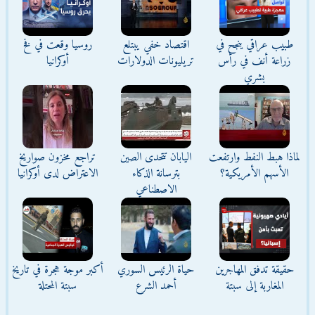
طبيب عراقي ينجح في
اقتصاد خفي يبتلع
روسيا وقعت في فخ
زراعة أنف في رأس
تريليونات الدولارات
أوكرانيا
بشري
لماذا هبط النفط وارتفعت
اليابان تتحدى الصين
تراجع مخزون صواريخ
الأسهم الأمريكية؟
بترسانة الذكاء
الاعتراض لدى أوكرانيا
الاصطناعي
حقيقة تدفق المهاجرين
حياة الرئيس السوري
أكبر موجة هجرة في تاريخ
المغاربة إلى سبتة
أحمد الشرع
سبتة المحتلة