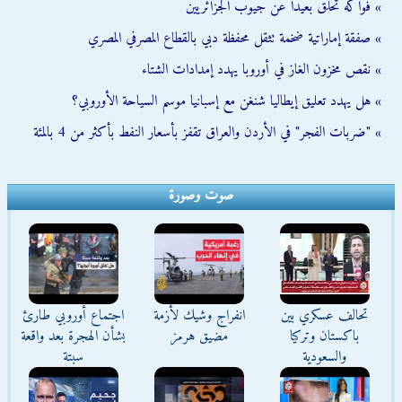
» فواكه تحلق بعيداً عن جيوب الجزائريين
» صفقة إماراتية ضخمة تثقل محفظة دبي بالقطاع المصرفي المصري
» نقص مخزون الغاز في أوروبا يهدد إمدادات الشتاء
» هل يهدد تعليق إيطاليا شنغن مع إسبانيا موسم السياحة الأوروبي؟
» "ضربات الفجر" في الأردن والعراق تقفز بأسعار النفط بأكثر من 4 بالمئة
صوت وصورة
تحالف عسكري بين
انفراج وشيك لأزمة
اجتماع أوروبي طارئ
باكستان وتركيا
مضيق هرمز
بشأن الهجرة بعد واقعة
والسعودية
سبتة