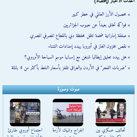
أحدث الأخبار (إقتصاد)
» محصول الأرز العالمي في خطر كبير
» فواكه تحلق بعيداً عن جيوب الجزائريين
» صفقة إماراتية ضخمة تثقل محفظة دبي بالقطاع المصرفي المصري
» نقص مخزون الغاز في أوروبا يهدد إمدادات الشتاء
» هل يهدد تعليق إيطاليا شنغن مع إسبانيا موسم السياحة الأوروبي؟
» "ضربات الفجر" في الأردن والعراق تقفز بأسعار النفط بأكثر من 4 بالمئة
صوت وصورة
تحالف عسكري بين
انفراج وشيك لأزمة
اجتماع أوروبي طارئ