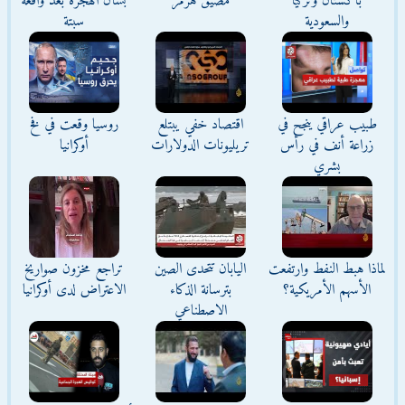
باكستان وتركيا
مضيق هرمز
بشأن الهجرة بعد واقعة
والسعودية
سبتة
طبيب عراقي ينجح في
اقتصاد خفي يبتلع
روسيا وقعت في فخ
زراعة أنف في رأس
تريليونات الدولارات
أوكرانيا
بشري
لماذا هبط النفط وارتفعت
اليابان تتحدى الصين
تراجع مخزون صواريخ
الأسهم الأمريكية؟
بترسانة الذكاء
الاعتراض لدى أوكرانيا
الاصطناعي