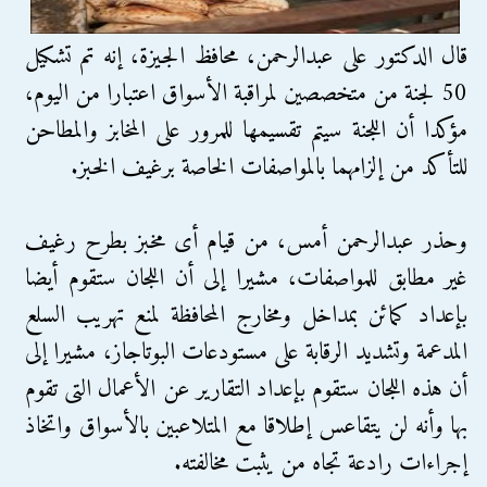
قال الدكتور على عبدالرحمن، محافظ الجيزة، إنه تم تشكيل
50 لجنة من متخصصين لمراقبة الأسواق اعتبارا من اليوم،
مؤكدا أن اللجنة سيتم تقسيمها للمرور على المخابز والمطاحن
للتأكد من إلزامهما بالمواصفات الخاصة برغيف الخبز.
وحذر عبدالرحمن أمس، من قيام أى مخبز بطرح رغيف
غير مطابق للمواصفات، مشيرا إلى أن اللجان ستقوم أيضا
بإعداد كمائن بمداخل ومخارج المحافظة لمنع تهريب السلع
المدعمة وتشديد الرقابة على مستودعات البوتاجاز، مشيرا إلى
أن هذه اللجان ستقوم بإعداد التقارير عن الأعمال التى تقوم
بها وأنه لن يتقاعس إطلاقا مع المتلاعبين بالأسواق واتخاذ
إجراءات رادعة تجاه من يثبت مخالفته.