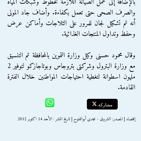
بالإضافة إلى عمل الصيانة اللازمة لخطوط وشبكات المياه
والصرف الصحى حتى تعمل بكفاءة. وأضاف جاد المولى
أنه تم تشكيل لجان للمرور على الثلاجات وأماكن عرض
وحفظ وتداول المنتجات الغذائية.
وقال محمود حسنى وكيل وزارة التموين بالمحافظة تم التنسيق
مع وزارة البترول وشركتى بتروجاس وبوتاجازكو لتوفير 2
مليون اسطوانة لتغطية احتياجات المواطنين خلال الفترة
القادمة.
مشاركة
إقتصاد | المصدر: الشروق - مجدى أبوالفتوح | تاريخ النشر : الأحد 14 اكتوبر 2012