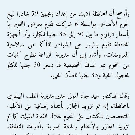
وأوضح أن المحافظة انتهت من إعداد وتجهيز 59 شادرا لبيع
لحوم الأضاحى بواسطة 6 شركات تقوم بعرض اللحوم بها
بأسعار تتراوح ما بين 30 إلى 35 جنيها للكيلو، وأن أجهزة
المحافظة تقوم بالمرور على الشوادر للتأكد من صلاحية
المعروضات، وأشار إلى أن مديرية الزراعة تطرح كميات
من اللحوم عبر المنافذ المخصصة لها بسعر 30 جنيها للكيلو
للعجول الحية و35 جنيها للضأن الحى.
وقال الدكتور سيد جاد المولى مدير مديرية الطب البيطرى
بالمحافظة، إنه تم تزويد المجازر بأعداد إضافية من الأطباء
المتخصصين للكشف على اللحوم خلال الفترة المقبلة، كما تم
تزويد المجازر بالأختام والمادة السرية وأدوات النظافة،