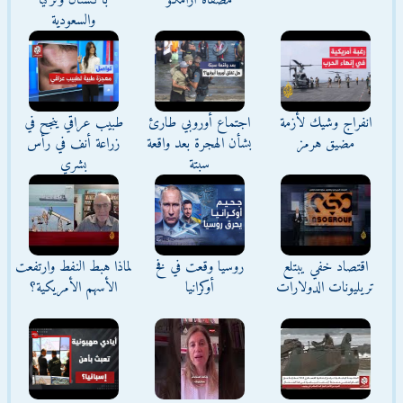
مصفاة أرامكو
باكستان وتركيا
والسعودية
انفراج وشيك لأزمة
اجتماع أوروبي طارئ
طبيب عراقي ينجح في
مضيق هرمز
بشأن الهجرة بعد واقعة
زراعة أنف في رأس
سبتة
بشري
اقتصاد خفي يبتلع
روسيا وقعت في فخ
لماذا هبط النفط وارتفعت
تريليونات الدولارات
أوكرانيا
الأسهم الأمريكية؟