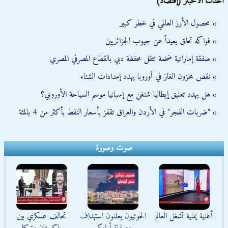
أحدث الأخبار (إقتصاد)
» محصول الأرز العالمي في خطر كبير
» فواكه تحلق بعيداً عن جيوب الجزائريين
» صفقة إماراتية ضخمة تثقل محفظة دبي بالقطاع المصرفي المصري
» نقص مخزون الغاز في أوروبا يهدد إمدادات الشتاء
» هل يهدد تعليق إيطاليا شنغن مع إسبانيا موسم السياحة الأوروبي؟
» "ضربات الفجر" في الأردن والعراق تقفز بأسعار النفط بأكثر من 4 بالمئة
صوت وصورة
أغنية يمنية تشغل العالم
الحوثيون يعلنون استهداف
تحالف عسكري بين