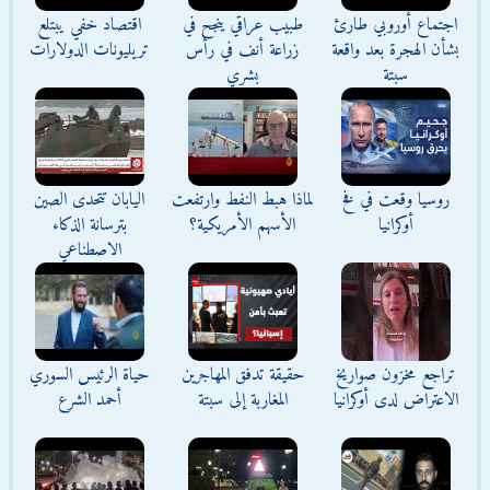
اجتماع أوروبي طارئ
طبيب عراقي ينجح في
اقتصاد خفي يبتلع
بشأن الهجرة بعد واقعة
زراعة أنف في رأس
تريليونات الدولارات
سبتة
بشري
روسيا وقعت في فخ
لماذا هبط النفط وارتفعت
اليابان تتحدى الصين
أوكرانيا
الأسهم الأمريكية؟
بترسانة الذكاء
الاصطناعي
تراجع مخزون صواريخ
حقيقة تدفق المهاجرين
حياة الرئيس السوري
الاعتراض لدى أوكرانيا
المغاربة إلى سبتة
أحمد الشرع