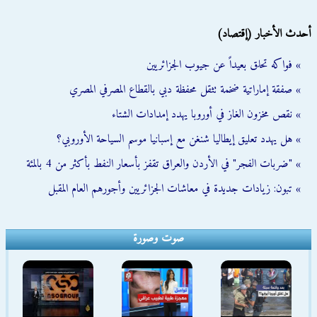
أحدث الأخبار (إقتصاد)
» فواكه تحلق بعيداً عن جيوب الجزائريين
» صفقة إماراتية ضخمة تثقل محفظة دبي بالقطاع المصرفي المصري
» نقص مخزون الغاز في أوروبا يهدد إمدادات الشتاء
» هل يهدد تعليق إيطاليا شنغن مع إسبانيا موسم السياحة الأوروبي؟
» "ضربات الفجر" في الأردن والعراق تقفز بأسعار النفط بأكثر من 4 بالمئة
» تبون: زيادات جديدة في معاشات الجزائريين وأجورهم العام المقبل
صوت وصورة