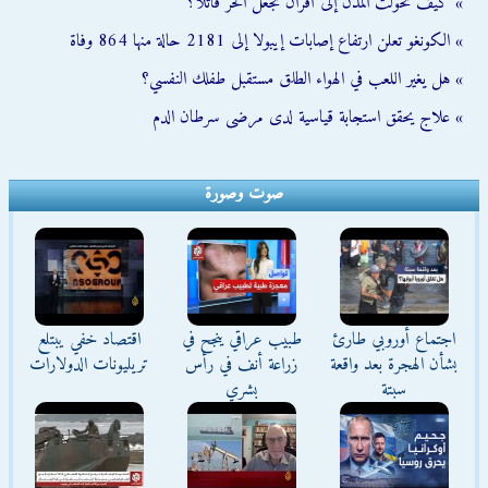
» كيف تحولت المدن إلى أفران تجعل الحر قاتلا؟
» الكونغو تعلن ارتفاع إصابات إيبولا إلى 2181 حالة منها 864 وفاة
» هل يغير اللعب في الهواء الطلق مستقبل طفلك النفسي؟
» علاج يحقق استجابة قياسية لدى مرضى سرطان الدم
صوت وصورة
اجتماع أوروبي طارئ
طبيب عراقي ينجح في
اقتصاد خفي يبتلع
بشأن الهجرة بعد واقعة
زراعة أنف في رأس
تريليونات الدولارات
سبتة
بشري