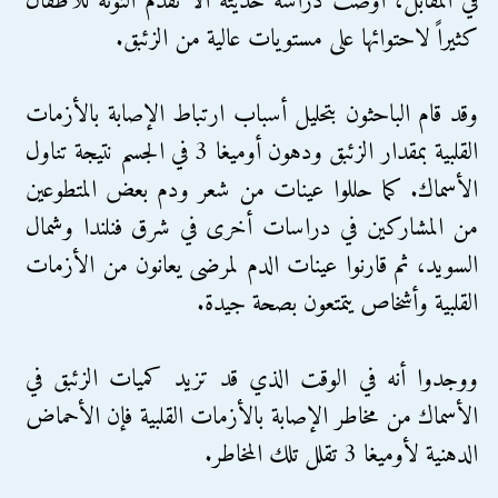
في المقابل، أوصت دراسة حديثة ألا تقدم التونة للأطفال
كثيراً لاحتوائها على مستويات عالية من الزئبق.
وقد قام الباحثون بتحليل أسباب ارتباط الإصابة بالأزمات
القلبية بمقدار الزئبق ودهون أوميغا 3 في الجسم نتيجة تناول
الأسماك. كما حللوا عينات من شعر ودم بعض المتطوعين
من المشاركين في دراسات أخرى في شرق فنلندا وشمال
السويد، ثم قارنوا عينات الدم لمرضى يعانون من الأزمات
القلبية وأشخاص يتمتعون بصحة جيدة.
ووجدوا أنه في الوقت الذي قد تزيد كميات الزئبق في
الأسماك من مخاطر الإصابة بالأزمات القلبية فإن الأحماض
الدهنية لأوميغا 3 تقلل تلك المخاطر.