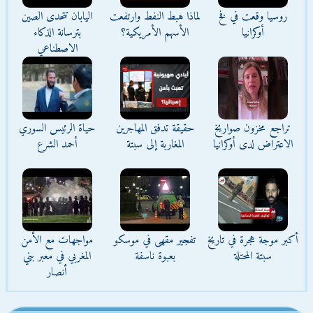
روسيا وقعت في فخ
لماذا هبط النفط وارتفعت
اليابان تتحدى الصين
أوكرانيا
الأسهم الأمريكية؟
بترسانة الذكاء
الاصطناعي
تراجع مخزون صواريخ
حقيقة تدفق المهاجرين
حياة الرئيس السوري
الاعتراض لدى أوكرانيا
المغاربة إلى سبتة
أحمد الشرع
أكبر موجة هجرة في تاريخ
تفجير مقهى في موسكو
مواجهات مع الأمن
سبتة المحتلة
بعبوة ناسفة
المغربي في معبر بني
أنصار