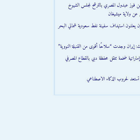
عن فوز عبدول المصري بالترشح لمجلس الشيوخ
 عن ولاية ميشيغان
ون يعلنون استهداف سفينة نفط سعودية شمالي البحر
ك: إيران وجدت “سلاحًا أقوى من القنبلة النووية”
اراتية ضخمة تثقل محفظة دبي بالقطاع المصرفي
ن تستعد لحروب الذكاء الاصطناعي