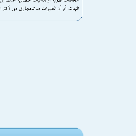
التحالفات الدولية أو تداعيات اقتصادية محتملة، ب
التهدئة، أم أن التطورات قد تدفعها إلى دور أكثر ان