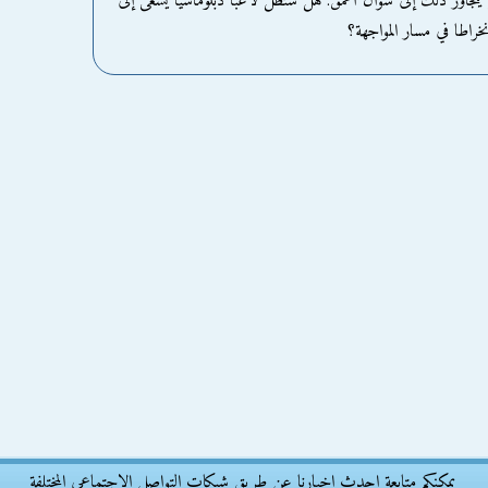
ل يتجاوز ذلك إلى سؤال أعمق: هل ستظل لاعبا دبلوماسيا يسعى إلى
خراطا في مسار المواجهة؟
يمكنكم متابعة احدث اخبارنا عن طريق شبكات التواصل الاجتماعى المختلفة