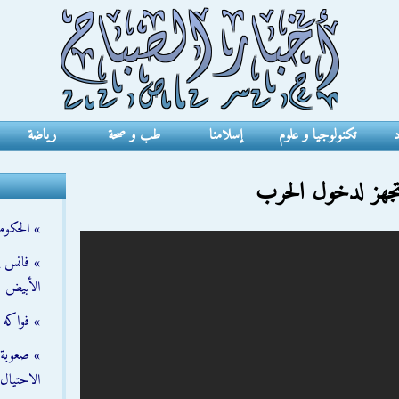
د
تكنولوجيا و علوم
إسلامنا
طب و صحة
رياضة
تتجهز لدخول الحرب
» الحكومة
» فانس ي
الأبيض
» فواكه 
» صعوبة ت
الاحتيال