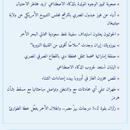
» صعوبة تمييز الوجوه المولدة بالذكاء الاصطناعي تزيد مخاطر الاحتيال
» أنباء عن فوز عبدول المصري بالترشح لمجلس الشيوخ الأمريكي عن ولاية
ميشيغان
» الحوثيون يعلنون استهداف سفينة نفط سعودية شمالي البحر الأحمر
» نيوزويك: إيران وجدت “سلاحًا أقوى من القنبلة النووية”
» صفقة إماراتية ضخمة تثقل محفظة دبي بالقطاع المصرفي المصري
» اليابان تستعد لحروب الذكاء الاصطناعي
» نقص مخزون الغاز في أوروبا يهدد إمدادات الشتاء
» طهران تنفي أي محادثات مع واشنطن وتواصل مباحثاتها مع مسقط بشأن
هرمز
» زلزال بقوة 5.2 درجات يهزّ مصر.. والهلال الأحمر يفعّل خطة الطوارئ