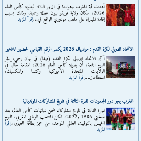
أهدت قمة المغرب وهولندا في الدور الـ32 لبطولة كأس العالم
2026، سكان ولاية نويفو ليون عطلة رسمية، وذلك بسبب
إقامة المباراة على ملعب مونتيري الواقع في...
إقرأ المزيد
الاتحاد الدولي لكرة القدم : مونديال 2026 يكسر الرقم القياسي لحضور الجماهير
أكد الاتحاد الدولي لكرة القدم (فيفا) في بيان رسمي، فجر
اليوم الجمعة، أن بطولة كأس العالم 2026، المقامة حالياً في
الولايات المتحدة الأميركية وكندا والمكسيك،
استطاعت...
إقرأ المزيد
المغرب يعبر دور المجموعات للمرة الثالثة في تاريخ المشاركات المونديالية
للمرة الثالثة في تاريخ مشاركاته ضمن نهائيات كأس العالم، بعد
نسختي 1986 و2022، تمكن المنتخب الوطني المغربي، اليوم
الخميس بالتوقيت العالمي الموحد، من حجز بطاقة العبور...
إقرأ
المزيد