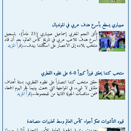
صيباري يسطع بأسرع هدف عربي في المونديال
تألق النجم المغربي إسماعيل صيباري (25 عاماً)، بتسجيل
أسرع هدف للاعب عربي في تاريخ كأس العالم، بعد أن قاد
منتخب بلاده إلى الانتصار على اسكتلندا بهدف...
إقرأ المزيد
منتخب كندا يحقق فوزاً كبيراً 0-6 على نظيره القطري
حقق منتخب كندا انتصاراً على نظيره القطري، بستة أهداف
مقابل لا شيء، في المواجهة التي جمعت بينهما فجر اليوم الجمعة،
ضمن منافسات الجولة الثانية من للمجموعة...
إقرأ المزيد
قيود التأشيرات تعكر أجواء كأس العالم وسط تحذيرات متصاعدة
جددت رئيسة الجمعية العامة للأمم المتحدة أنالينا بيربوك