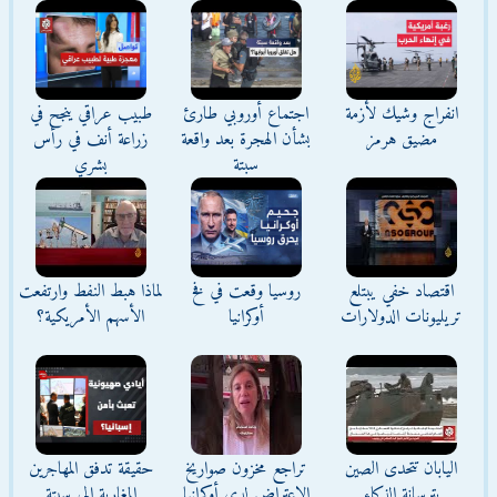
انفراج وشيك لأزمة
اجتماع أوروبي طارئ
طبيب عراقي ينجح في
مضيق هرمز
بشأن الهجرة بعد واقعة
زراعة أنف في رأس
سبتة
بشري
اقتصاد خفي يبتلع
روسيا وقعت في فخ
لماذا هبط النفط وارتفعت
تريليونات الدولارات
أوكرانيا
الأسهم الأمريكية؟
اليابان تتحدى الصين
تراجع مخزون صواريخ
حقيقة تدفق المهاجرين
بترسانة الذكاء
الاعتراض لدى أوكرانيا
المغاربة إلى سبتة