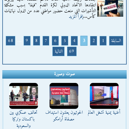
انتقادها الاتحاد الدولي لكرة القدم "فيفا" بسبب مشكلة
التأشيرات التي منعت حضور مواطني عدد من الدول نهائيات
كأس...
إقرأ المزيد
السابقة
1
2
3
4
5
6
7
8
9
...
68
69
التالية
صوت وصورة
أغنية يمنية تشغل العالم
الحوثيون يعلنون استهداف
تحالف عسكري بين
مصفاة أرامكو
باكستان وتركيا
والسعودية