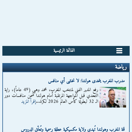
القائمة الرئيسية
رياضة
مدرب المغرب يتحدى هولندا: لا نخشى أي منافس
رفع المدير الفني لمنتخب المغرب، محمد وهبي (49 عاماً)، راية
التحدي قبل المواجهة المرتقبة أمام هولندا ضمن منافسات دور
الـ 32 لبطولة كأس العالم 2026 لكرة...
إقرأ المزيد
قمة المغرب وهولندا تُهدي ولاية مكسيكية عطلة رسمية وتُعلّق الدروس