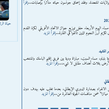
ايات المتحدة. وفقد إسحاق جونسون حياته متأثرًا بإصابات...
إقرأ
حياة الر
مساء اليوم الأربعاء حفل توزيع جوائز الاتحاد الأفريقي لكرة القدم
إقرأ المزيد
 المشهد
لباو، مساء السبت، مباراة ودية بين فريق إقليم الباسك والمنتخب
الأرض بثلاث أهداف مقابل لا شيء،...
إقرأ المزيد
الي
الانفراد بصدارة الدوري الإيطالي، بعدما تغلب عليه بهدف دون
ياتزا” ضمن منافسات الجولة العاشرة من...
إقرأ المزيد