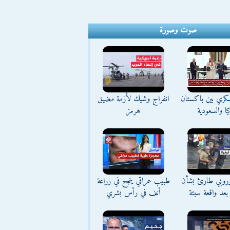
صوت وصورة
كري بين باكستان
انفراج وشيك لأزمة مضيق
يا والسعودية
هرمز
وروبي طارئ بشأن
طبيب عراقي ينجح في زراعة
بعد واقعة سبتة
أنف في رأس بشري