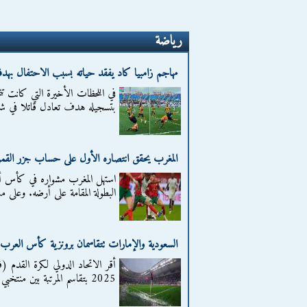
رياضة
مهاجم زامبيا كاد يفقد حياته بسبب الاحتفال بهدفه
في اللحظات الأخيرة التي كانت تتج
بتسجيله هدف تعادل قاتلا في ش
المغرب يحقق انتصاره الأول على حساب جزر القمر 
البطولة المقامة على أرضه. وعلى م
السعودية والإمارات تتقاسمان برونزية كأس العرب
أقر الاتحاد الدولي لكرة القدم (
2025 بتقاسم المرتبة بين منتخبي السعودية والإمارات، وذلك عقب القرار...