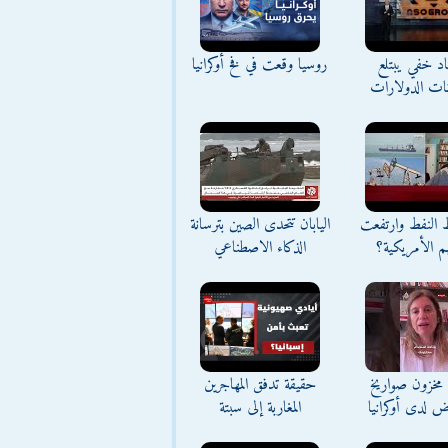
د خفي يبتلع
روسيا وقعت في فخ أوكرانيا
نات الدولارات
ط النفط وارتفعت
اليابان تتحدى الصين بترسانة
م الأمريكية؟
الذكاء الاصطناعي
مخزون صواريخ
حقيقة تدفق المهاجرين
ض لدى أوكرانيا
المغاربة إلى سبتة