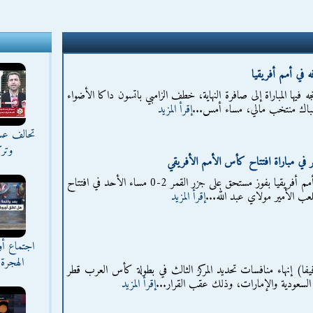
 في أمم أفريقيا
ه فيها المباراة إلى صافرة النهاية، خطف الزامبي باتسون داكا الأضواء
باك منتخب مالي، مساء أمس...
إقرأ المزيد
تحالف عس
وترك
في مباراة افتتاح كأس الأمم الأفريقي
استهل المغرب مشواره في كأس أمم أفريقيا بفوز مستحق على جزر القمر 2-0 مساء الأحد في افتتاح
لعب الأمير مولاي عبد الله...
إقرأ المزيد
اجتماع أ
الهجرة 
فيفا) إنهاء منافسات تحديد المركز الثالث في بطولة كأس العرب قطر
إقرأ المزيد