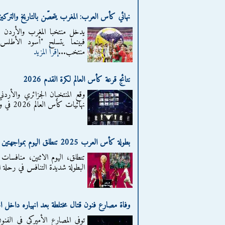
نهائي كأس العرب: المغرب يتحصّن بالتاريخ والترك
فبينما يتسلح "أسود الأطلس" 
منتخب...
إقرأ المزيد
نتائج قرعة كأس العالم لكرة القدم 2026
وقع المنتخبان الجزائري والأردني
نهائيات كأس العالم 2026 في واشنطن. ومن بين المنتخبات العربية السبعة في القرعة،...
بطولة كأس العرب 2025 تنطلق اليوم بمواجهتين مثيرتين
البطولة شديدة التنافس في رحلة
وفاة مصارع فنون قتال مختلطة بعد انهياره داخل ال
توفي المصارع الأميركي في الفنون