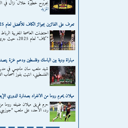
بجروح خطيرة خلال نزال في الول
المزيد
تعرف على الفائزين بجوائز الكاف للأفضل لعام 2025
احتضنت العاصمة المغربية الرباط 
"كاف" لعام 2025، حيث جرى تكريم أبرز النجوم الذين تألقوا في القارة...
مباراة ودية بين الباسك وفلسطين ودعم غزة يتصدر
شهد ملعب سان ماميس في مدينة ب
الفلسطيني، انتهت بفوز أصحاب 
ميلان يحرم روما من الانفراد بصدارة الدوري الإيط
حرم فريق ميلان ضيفه روما من 
رد، الأحد، على ملعب “جوزيبي م