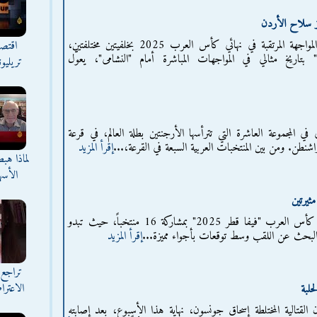
يز سلاح الأردن
يدخل منتخبا المغرب والأردن المواجهة المرتقبة في نهائي كأس العرب 2025 بخلفيتين مختلفتين،
اقتصا
بتاريخ مثالي في المواجهات المباشرة أمام "النشامى"، يعوّل
تريليو
 في المجموعة العاشرة التي تترأسها الأرجنتين بطلة العالم، في قرعة
إقرأ المزيد
لماذا هب
الأسه
تنطلق، اليوم الاثنين، منافسات كأس العرب "فيفا قطر 2025" بمشاركة 16 منتخباً، حيث تبدو
 البحث عن اللقب وسط توقعات بأجواء مميزة...
إقرأ المزيد
تراجع 
الاعترا
حلبة
 القتالية المختلطة إسحاق جونسون، نهاية هذا الأسبوع، بعد إصابته