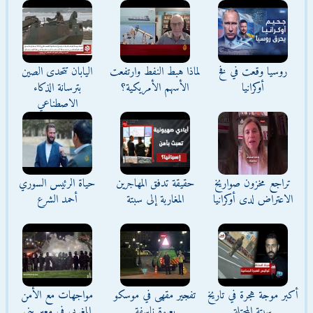
روسيا وقعت في فخ
لماذا هبط النفط وارتفعت
اليابان تتحدى الصين
أوكرانيا
الأسهم الأمريكية؟
بترسانة الذكاء
الاصطناعي
تراجع مخزون صواريخ
حقيقة تدفق المهاجرين
حياة الرئيس السوري
الاعتراض لدى أوكرانيا
المغاربة إلى سبتة
أحمد الشرع
أكبر موجة هجرة في تاريخ
تفجير مقهى في موسكو
مواجهات مع الأمن
سبتة المحتلة
بعبوة ناسفة
المغربي في معبر بني