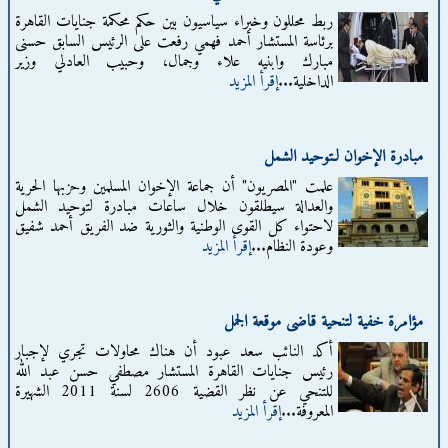
ربط محللون وخبراء سياسيون بين حكم محكمة جنايات القاهرة
برئاسة المستشار أحمد فهمي رفعت على الرئيس السابق حسنى
مبارك وابنيه علاء وجمال، وحبيب العادلي وزير
الداخلية...
إقرأ المزيد
مبادرة الإخوان لـتوحيد الشمل
علمت "المصريون" أن جماعة الإخوان المسلمين وحزبها الحرية
والعدالة سيطلقون خلال ساعات مبادرة لتوحيد الشمل
لاحتواء كل القوى الوطنية والثورية ضد الفريق أحمد شفيق
وعودة النظام...
إقرأ المزيد
مؤامرة خفية لتنحية قاضى موقعة الجمل
أكد النائب سعد عبود أن هناك محاولات تجري لإجبار
رئيس جنايات القاهرة المستشار مصطفي حسن عبد الله
للتنحي عن نظر القضية 2606 لسنة 2011 الشهيرة
المعروفة...
إقرأ المزيد