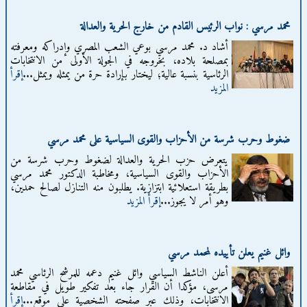
محمد مرسي : نواب الرئيس القادم من خارج الحرية والعدالة
أشاد د. محمد مرسي بوعي الشعب المصري وإدراكه ومعرفته
بمصلحة بلاده، بخروجه في الجولة الأولى من الانتخابات
الرئاسية بنسبة عالية؛ ليختار بإرادة حرة من يمثله ويمثل...
إقرأ
المزيد
ضغوط وحرب شرسة من الأحزاب والقوى السياسية على محمد مرسي
يتعرض حزب الحرية والعدالة لضغوط وحرب شرسة من
الأحزاب والقوى السياسية، ومخاطبة الدكتور محمد مرسي
بطريقة استعلائية ابتزازية. يطلبون منه التنازل لصالح حمدين،
وهو أمر لا يجوز...
إقرأ المزيد
وائل غنيم يعلن تأييده لمحمد مرسي
أعلن الناشط السياسي وائل غنيم دعمه للمرشح الرئاسي محمد
مرسى، مؤكدا أن القرار جاء بعد تفكير طويل في مقاطعة
الانتخابات، وذلك عبر صفحته الشخصية على موقع...
إقرأ