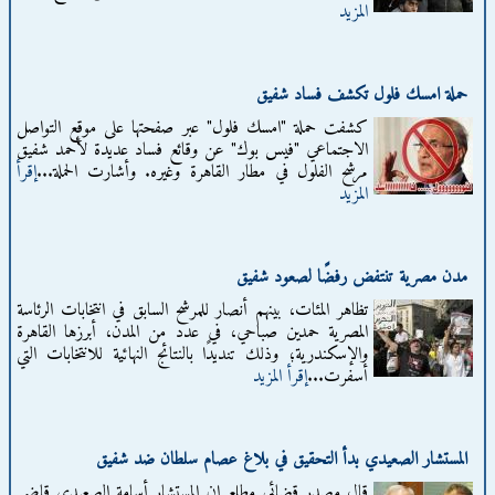
المزيد
حملة امسك فلول تكشف فساد شفيق
كشفت حملة "امسك فلول" عبر صفحتها على موقع التواصل
الاجتماعي "فيس بوك" عن وقائع فساد عديدة لأحمد شفيق
مرشح الفلول في مطار القاهرة وغيره. وأشارت الحملة...
إقرأ
المزيد
مدن مصرية تنتفض رفضًا لصعود شفيق
تظاهر المئات، بينهم أنصار للمرشح السابق في انتخابات الرئاسة
المصرية حمدين صباحي، في عدد من المدن، أبرزها القاهرة
والإسكندرية؛ وذلك تنديدًا بالنتائج النهائية للانتخابات التي
أسفرت...
إقرأ المزيد
المستشار الصعيدي بدأ التحقيق في بلاغ عصام سلطان ضد شفيق
قال مصدر قضائي مطلع إن المستشار أسامة الصعيدي قاضي