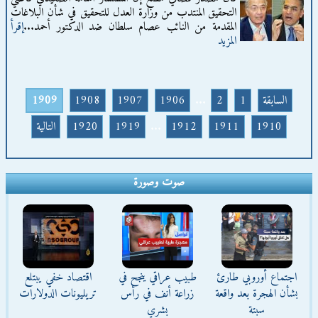
التحقيق المنتدب من وزارة العدل للتحقيق في شأن البلاغات
المقدمة من النائب عصام سلطان ضد الدكتور أحمد...
إقرأ
المزيد
السابقة
1
2
...
1906
1907
1908
1909
1910
1911
1912
...
1919
1920
التالية
صوت وصورة
اجتماع أوروبي طارئ
طبيب عراقي ينجح في
اقتصاد خفي يبتلع
بشأن الهجرة بعد واقعة
زراعة أنف في رأس
تريليونات الدولارات
سبتة
بشري