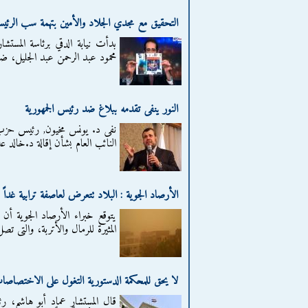
التحقيق مع مجدي الجلاد والأمين بتهمة سب الرئي
بدأت نيابة الدقي برئاسة المست
محمود عبد الرحمن عبد الجليل، ض
النور ينفى تقدمه ببلاغ ضد رئيس الجمهورية
نفى د. يونس مخيون, رئيس حزب ال
النائب العام بشأن إقالة د.خالد عل
الأرصاد الجوية : البلاد تتعرض لعاصفة ترابية غداً
يتوقع خبراء الأرصاد الجوية أن
المثيرة للرمال والأتربة، والتى ت
لا يحق للمحكمة الدستورية التغول على الاختصاصات
قال المستشار عماد أبو هاشم، رئ