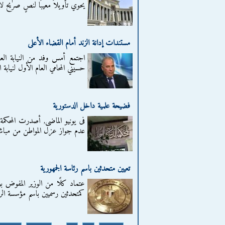
يحوي تأويلاً معيبًا لنصٍ صريح 
مستندات إدانة الزند أمام القضاء الأعلى
اجتمع أمس وفد من النيابة العا
حسيني المحامي العام الأول لنيابة 
فضيحة علمية داخل الدستورية
فى يونيو الماضى, أصدرت المحكمة
عدم جواز عزل المواطن من مباشرة
تعيين متحدثين باسم رئاسة الجمهورية
عتماد كلًا من الوزير المفوض 
كمتحدثين رسميين باسم مؤسسة الرئ