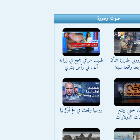
صوت وصورة
وروبي طارئ بشأن
طبيب عراقي ينجح في زراعة
بعد واقعة سبتة
أنف في رأس بشري
د خفي يبتلع
روسيا وقعت في فخ أوكرانيا
نات الدولارات