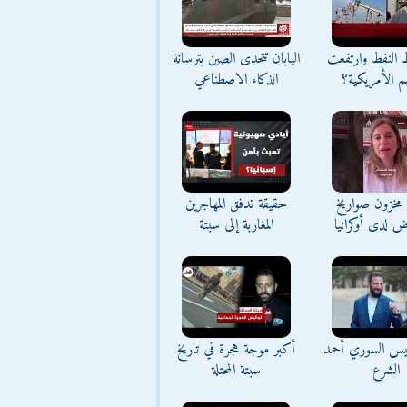
ط النفط وارتفعت
اليابان تتحدى الصين بترسانة
م الأمريكية؟
الذكاء الاصطناعي
مخزون صواريخ
حقيقة تدفق المهاجرين
ض لدى أوكرانيا
المغاربة إلى سبتة
ئيس السوري أحمد
أكبر موجة هجرة في تاريخ
الشرع
سبتة المحتلة