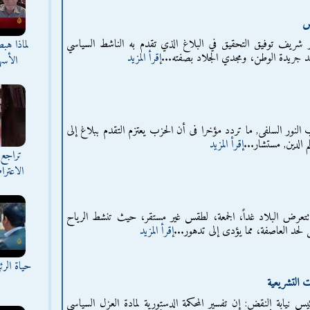
س
شار شريف توفيق التحقيق في البلاغ الذي تقدم به الناشط السياسي
لماذا هب
د جريدة الوطن، ومجدي الجلاد بصفته...
إقرأ المزيد
الأسه
نور السلفى, ما تردد مؤخرا فى أن الحزب يعتزم التقدم ببلاغ إلى
م الدين, مستشار...
إقرأ المزيد
تراجع 
الاعترا
 تتعرض البلاد غداً، الجمعة، لطقس غير مستقر، حيث تنشط الرياح
صل لحد العاصفة، مما يؤدى إلى تدهور...
إقرأ المزيد
حياة الر
 التشريعية
يس نيابة النقض: إن تفسير المحكمة الدستورية لمادة العزل السياسي