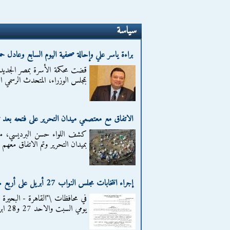
سياسة
براءة ياسر علي وإحالة صحفية اليوم السابع وعادل حم
قضت محكمة الأسرة بمصر الجديدة 
بمجلس الوزراء، المتحدث الرسمي ا
الاتفاق مع معتصمي ميدان التحرير على فتحه بعد ت
كشف اللواء حسن البرديسي، مدير
بميدان التحرير وتم الاتفاق معهم 
إجراء انتخابات مجلس النواب 27 أبريل على أربع مراحل
في محافظات \"القاهرة - البحيرة -
يومي السبت والاحد 27 و28 ابريل 2013 وفي الحالات التي...