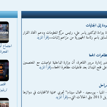
ودة إلى الجنايات
ببراءة الدكتور ياسر علي، رئيس مركز المعلومات ودعم اتخاذ القرار
لسابق باسم رئاسة الجمهورية من مزاعم إثبات...
إقرأ المزيد
اجتماع أ
الهجرة 
ظاهرات الجمعة
 إدارة مرور القاهرة، أن وزارة الداخلية تواصلت مع المعتصمين
على فتح الميدان بعد فاعليات مظاهرة الجمعة...
إقرأ المزيد
اقتصا
تريليو
 المنيا - بورسعيد - شمال سيناء\" تجري عملية الانتخابات في دوائرها
إقرأ المزيد