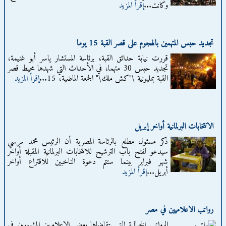
وكانت...
إقرأ المزيد
تجديد حبس المتهمين بالهجوم على قصر القبة 15 يوما
قررت نيابة حدائق القبة، برئاسة المستشار ياسر أبو غنيمة،
تجديد حبس 30 متهما، في الأحداث التي شهدها محيط قصر
القبة بمليونية \"كش ملك\" الجمعة الماضية، 15...
إقرأ المزيد
الانتخابات البرلمانية أواخر إبريل
ذكر مسئول مطلع بالرئاسة المصرية أن الرئيس محمد مرسي
سيدعو لفتح باب الترشيح للانتخابات البرلمانية المقبلة أواخر
شهر فبراير بينما ستتم دعوة الناخبين للاقتراع أواخر
أبريل...
إقرأ المزيد
رواتب الاعلاميين في مصر
الرواتب الخيالية التي يتقاضاها بعض الإعلاميين المشهورين في