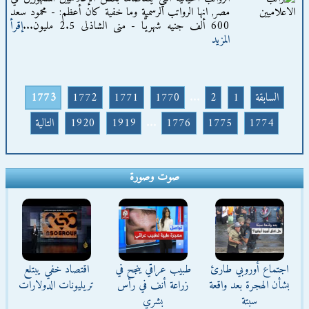
مصر, انها الرواتب الرسمية وما خفية كان أعظم: - محمود سعد
600 ألف جنيه شهريًّا - منى الشاذلى 2.5 مليون...
إقرأ
المزيد
السابقة
1
2
...
1770
1771
1772
1773
1774
1775
1776
...
1919
1920
التالية
صوت وصورة
اجتماع أوروبي طارئ
طبيب عراقي ينجح في
اقتصاد خفي يبتلع
بشأن الهجرة بعد واقعة
زراعة أنف في رأس
تريليونات الدولارات
سبتة
بشري