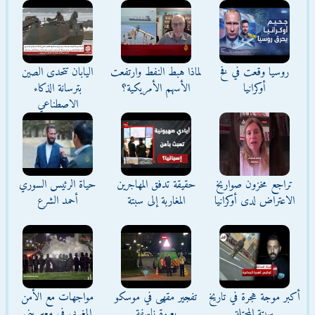
روسيا وقعت في فخ
لماذا هبط النفط وارتفعت
اليابان تتحدى الصين
أوكرانيا
الأسهم الأمريكية؟
بترسانة الذكاء
الاصطناعي
تراجع مخزون صواريخ
حقيقة تدفق المهاجرين
حياة الرئيس السوري
الاعتراض لدى أوكرانيا
المغاربة إلى سبتة
أحمد الشرع
أكبر موجة هجرة في تاريخ
تفجير مقهى في موسكو
مواجهات مع الأمن
سبتة المحتلة
بعبوة ناسفة
المغربي في معبر بني