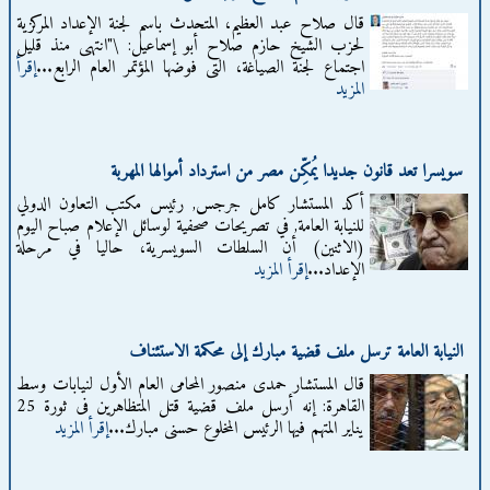
قال صلاح عبد العظيم، المتحدث باسم لجنة الإعداد المركزية
لحزب الشيخ حازم صلاح أبو إسماعيل: \"انتهى منذ قليل
اجتماع لجنة الصياغة، التى فوضها المؤتمر العام الرابع...
إقرأ
المزيد
سويسرا تعد قانون جديدا يُمكِّن مصر من استرداد أموالها المهربة
أكد المستشار كامل جرجس, رئيس مكتب التعاون الدولي
للنيابة العامة, في تصريحات صحفية لوسائل الإعلام صباح اليوم
(الاثنين) أن السلطات السويسرية، حاليا في مرحلة
الإعداد...
إقرأ المزيد
النيابة العامة ترسل ملف قضية مبارك إلى محكمة الاستئناف
قال المستشار حمدى منصور المحامى العام الأول لنيابات وسط
القاهرة: إنه أرسل ملف قضية قتل المتظاهرين فى ثورة 25
يناير المتهم فيها الرئيس المخلوع حسنى مبارك...
إقرأ المزيد