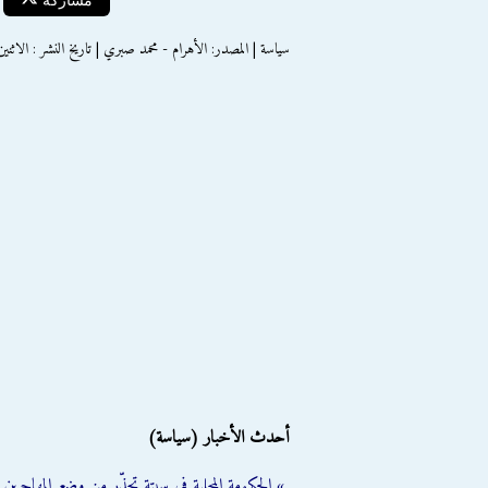
سياسة | المصدر: الأهرام - محمد صبري | تاريخ النشر : الاثنين 25 فبراير 013
أحدث الأخبار (سياسة)
» الحكومة المحلية في سبتة تحذّر من وضع المهاجرين ال