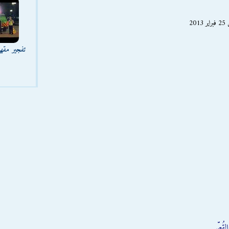
2
تفجير مقه
قُصّر