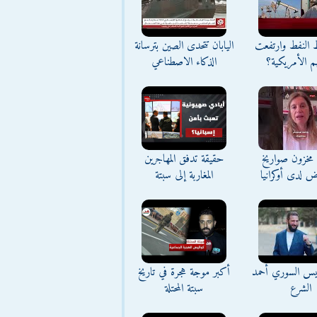
ط النفط وارتفعت
اليابان تتحدى الصين بترسانة
م الأمريكية؟
الذكاء الاصطناعي
مخزون صواريخ
حقيقة تدفق المهاجرين
ض لدى أوكرانيا
المغاربة إلى سبتة
ئيس السوري أحمد
أكبر موجة هجرة في تاريخ
الشرع
سبتة المحتلة