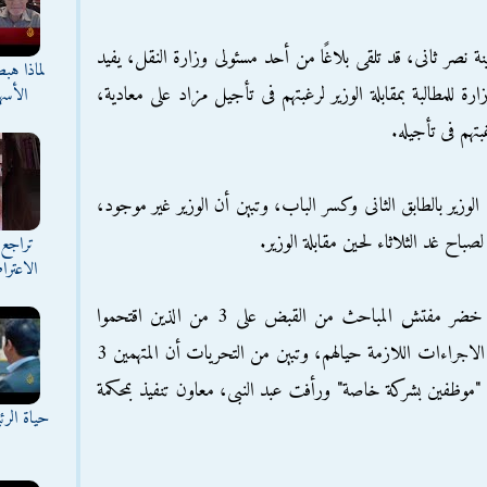
نصر ثانى، قد تلقى بلاغًا من أحد مسئولى وزارة النقل، يفيد
لماذا هب
ة للمطالبة بمقابلة الوزير لرغبتهم فى تأجيل مزاد على معادية،
الأسه
تهم فى تأجيله.
زير بالطابق الثانى وكسر الباب، وتبين أن الوزير غير موجود،
باح غد الثلاثاء لحين مقابلة الوزير.
تراجع 
الاعترا
وتمكن رجال الأمن بقيادة العميد عبد العزيز خضر مفتش المباحث من القبض على 3 من الذين اقتحموا
مكتب الوزير، وجار عرضهم على النيابة لاتخاذ الاجراءات اللازمة حيالهم، وتبين من التحريات أن المتهمين 3
"موظفين بشركة خاصة" ورأفت عبد النبى، معاون تنفيذ بمحكمة
حياة الر