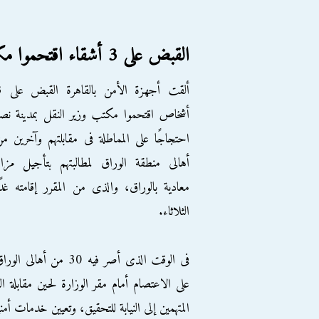
القبض على 3 أشقاء اقتحموا مكتب وزير النقل
ألقت أجهزة ا
أشخاص اقتحموا مكتب وزير النقل بمدينة نص
احتجاجًا على المماطلة فى مقابلتهم وآخرين م
أهالى منطقة الوراق لمطالبتهم بتأجيل مزا
معادية بالوراق، والذى من المقرر إقامته غدً
الثلاثاء.
فى الوقت الذى أصر فيه 30 من أهالى الور
على الاعتصام أمام مقر الوزارة لحين مقابلة الو
المتهمين إلى النيابة للتحقيق، وتعيين خدمات أمن