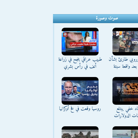
صوت وصورة
وروبي طارئ بشأن
طبيب عراقي ينجح في زراعة
بعد واقعة سبتة
أنف في رأس بشري
د خفي يبتلع
روسيا وقعت في فخ أوكرانيا
نات الدولارات