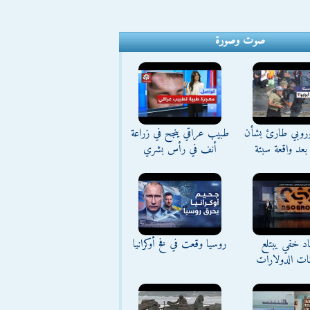
صوت وصورة
وروبي طارئ بشأن
طبيب عراقي ينجح في زراعة
بعد واقعة سبتة
أنف في رأس بشري
د خفي يبتلع
روسيا وقعت في فخ أوكرانيا
نات الدولارات