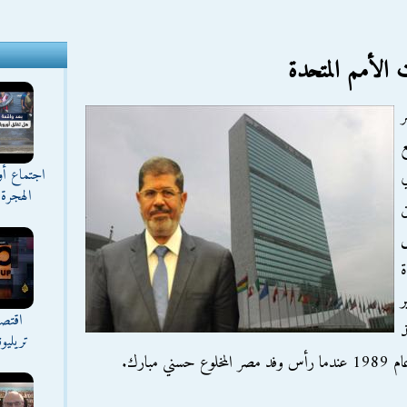
الأمم المتحدة
ع
اجتماع أ
الهجرة 
ن
س
ة
ر
اقتصا
ذ
تريليو