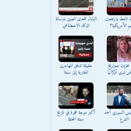
ط النفط وارتفعت
اليابان تتحدى الصين بترسانة
م الأمريكية؟
الذكاء الاصطناعي
مخزون صواريخ
حقيقة تدفق المهاجرين
ض لدى أوكرانيا
المغاربة إلى سبتة
ئيس السوري أحمد
أكبر موجة هجرة في تاريخ
الشرع
سبتة المحتلة