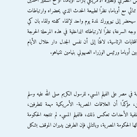
يس المصري ونظيره الأمريكي باراك أوباما، أوضح السفير أحمدين
ثنائي مع أوباما؛ نظرًا لطبيعة الحدث الذي يحضراه وارتباطات
يحضر إلى نيويورك لمدة يوم واحد لإلقاء كلمته ولقاء بان كي
وجه السرعة؛ نظرًا لارتباطاته الداخلية في هذه المرحلة الحرجة
خابات الرئاسية، لافتًا إلى أن نفس الجدل دار خلال الأيام
ن أوباما ورئيس الوزراء الصهيوني بنيامين نتنياهو.
ي مصر على الفيلم المسيء للرسول الكريم صلى الله عليه وسلم
، مؤكدًا أن العلاقات المصرية- الأمريكية مهمة للطرفين،
ية الأحداث تعكس ذلك، فالفيلم المسيء لم تنتجه الحكومة
 الحكومة المصرية، وبالتالي فإن الطرفين يديران الموقف بشكل