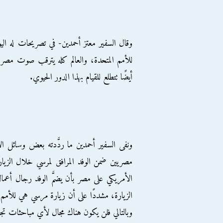
وقال السفير معتز أحمدين- في تصريحات له اليوم
للأمم المتحدة، والعالم كله يترقب صوت مصر وأ
أيضًا تتطلع للقيام بهذا الدور الحيوي.
ونفى السفير أحمدين ما ردَّدته بعض وسائل ا
مصريين ضمن الوفد المرافق لمرسي خلال الزيار
الأمريكي على مصر بأن يضمَّ الوفد رجال أ
الزيارة، مشددًا على أن زيارة مرسي هي للأمم 
وبالتالي فلن يكون هناك مجال لأي مباحثات تجار