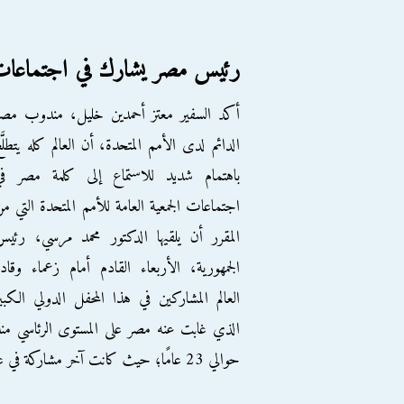
رئيس مصر يشارك في اجتماعات 
أكد السفير معتز أحمدين خليل، مندوب مصر
الدائم لدى الأمم المتحدة، أن العالم كله يتطلَّ
باهتمام شديد للاستماع إلى كلمة مصر في
اجتماعات الجمعية العامة للأمم المتحدة التي م
المقرر أن يلقيها الدكتور محمد مرسي، رئي
الجمهورية، الأربعاء القادم أمام زعماء وقاد
العالم المشاركين في هذا المحفل الدولي الكبي
الذي غابت عنه مصر على المستوى الرئاسي من
حوالي 23 عامًا؛ حيث كانت آخر مشاركة في عام 1989 عندما رأس وفد مصر المخلوع حسني مبارك.