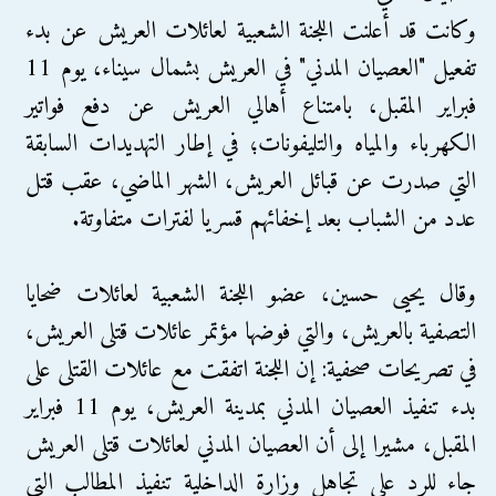
وكانت قد أعلنت اللجنة الشعبية لعائلات العريش عن بدء
تفعيل "العصيان المدني" في العريش بشمال سيناء، يوم 11
فبراير المقبل، بامتناع أهالي العريش عن دفع فواتير
الكهرباء والمياه والتليفونات؛ في إطار التهديدات السابقة
التي صدرت عن قبائل العريش، الشهر الماضي، عقب قتل
عدد من الشباب بعد إخفائهم قسريا لفترات متفاوتة.
وقال يحيى حسين، عضو اللجنة الشعبية لعائلات ضحايا
التصفية بالعريش، والتي فوضها مؤتمر عائلات قتلى العريش،
في تصريحات صحفية: إن اللجنة اتفقت مع عائلات القتلى على
بدء تنفيذ العصيان المدني بمدينة العريش، يوم 11 فبراير
المقبل، مشيرا إلى أن العصيان المدني لعائلات قتلى العريش
جاء للرد على تجاهل وزارة الداخلية تنفيذ المطالب التي