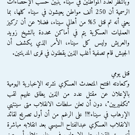
وبالنظر لعدد المواطنين في سيناء يتبين حسب الإحصاءات
الرسمية أن 250 ألف مواطن يعيشون في سيناء كلها، بما
يعني أنه تم قتل 5% من أهالي سيناء، فضلا عن أن تركيز
العمليات العسكرية يتم في أماكن محددة بالشيخ زويد
والعريش وليس كل سيناء، الأمر الذي يكشف أن
الجيش قام تصفية أغلب الذين يقطنون في قرى المدينتين.
قتل يومي
وكعادته افتتح المتحدث العسكري نشرته الإخبارية اليومية
بالإعلان عن مقتل عدد من الذين يطلق عليهم لقب
"تكفيريين"، دون أن تعلن سلطات الانقلاب متى سينتهي
الإرهاب في سيناء؟!! على الرغم من أن أول تصريح لقائد
الانقلاب العسكري عبدالفتاح السيسي بعد انقلابه مباشرة