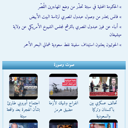
» الحكومة المحلية في سبتة تحذّر من وضع المهاجرين القُصّر
» فانس يحذر من وصول عبدول المصري لرئاسة البيت الأبيض
» أنباء عن فوز عبدول المصري بالترشح لمجلس الشيوخ الأمريكي عن ولاية
ميشيغان
» الحوثيون يعلنون استهداف سفينة نفط سعودية شمالي البحر الأحمر
صوت وصورة
تحالف عسكري بين
انفراج وشيك لأزمة
اجتماع أوروبي طارئ
باكستان وتركيا
مضيق هرمز
بشأن الهجرة بعد واقعة
والسعودية
سبتة