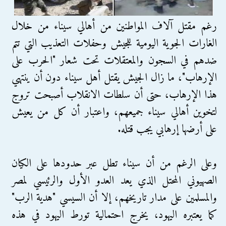
رغم مقتل آلاف المواطنين من أهالي سيناء من خلال
الغارات الجوية اليومية للجيش وحفلات التعذيب التي تتم
ضدهم في السجون والمعتقلات تحت شعار "الحرب على
الإرهاب"، ما زال الجيش يقتل أهل سيناء دون أن ينتهي
هذا الإرهاب، حتى أن سلطات الانقلاب أصبحت تروج
لتخوين أهالي سيناء جميعهم، واعتبار أن كل من يعيش
على أرضها إرهابي يجب قتله.
وعلى الرغم من أن سيناء تطل عبر حدودها على الكيان
الصهيوني المحتل الذي يعد العدو الأول والرئيسي لمصر
والمسلمين على مدار تاريخهم، إلا أن السيسي "هدية الرب"
كما يعتبره اليهود، يخرج احتمالية تورط اليهود في هذه