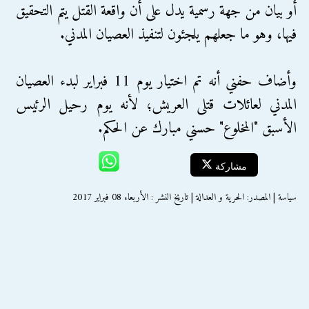
أو بيان من جهة رسمية يدل على أن واقعة القتل يتم التحقيق
فيها، وهو ما جعلهم يلجئون لتنفيذ العصيان المدني.
وأضاف حفني أنه تم اختيار يوم 11 فبراير لبدء العصيان
المدني لعائلات قتلى العريش؛ لأنه يوم رحيل الرئيس
الأسبق "المخلوع" حسني مبارك عن الحكم.
مشاركة
سياسة | المصدر: الحرية و العدالة | تاريخ النشر : الأربعاء 08 فبراير 2017