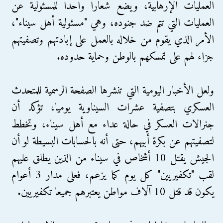
العمليات الإرهابية، ويضع شعارا واحدا للمسئولية عن
العمليات التي تتم ضد جنوده، وهي "مسئولية أهل سيناء"،
الأمر الذي يقوم من خلاله بالعمل على إبادتهم وتصفيتهم
جزاء لهم على تمسكهم بالوطن وحماية حدوده.
ولعل الأخبار اليومية التي تنشرها الصفحة الرسمية للمتحدث
العسكري بتصفية عشرات السيناوية يوميا، تؤكد أن
جنرالات العسكر في حالة عداء مع أهل سيناء، وتخطط
لتصفيتهم عن بكرة أبيهم، حتى أنه بالحسابات البسيطة لو أن
الجيش يقتل 10 أشخاص في سيناء من الذين يطلق عليهم
لقب "تكفيريين" كل يوم كما يزعم، فعلى مدار 3 أعوام
يكون قد قتل 10 آلاف مواطن يعتبرهم جميعا تكفيريين.