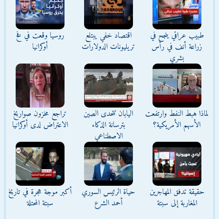
طبيب عراقي ينجح في
اقتصاد خفي يبتلع
روسيا وقعت في فخ
زراعة أنف في رأس
تريليونات الدولارات
أوكرانيا
بشري
لماذا هبط النفط وارتفعت
اليابان تتحدى الصين
تراجع مخزون صواريخ
الأسهم الأمريكية؟
بترسانة الذكاء
الاعتراض لدى أوكرانيا
الاصطناعي
حقيقة تدفق المهاجرين
حياة الرئيس السوري
أكبر موجة هجرة في تاريخ
المغاربة إلى سبتة
أحمد الشرع
سبتة المحتلة