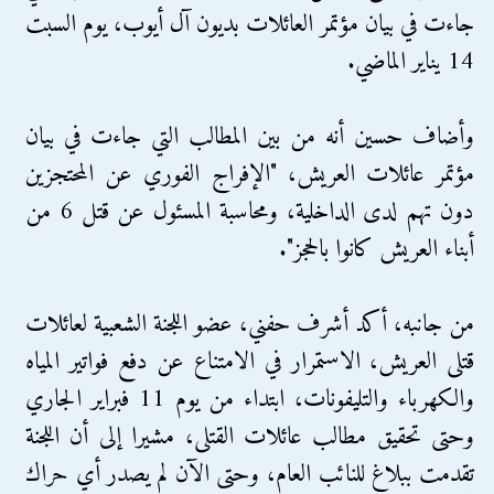
جاءت في بيان مؤتمر العائلات بديون آل أيوب، يوم السبت
14 يناير الماضي.
وأضاف حسين أنه من بين المطالب التي جاءت في بيان
مؤتمر عائلات العريش، "الإفراج الفوري عن المحتجزين
دون تهم لدى الداخلية، ومحاسبة المسئول عن قتل 6 من
أبناء العريش كانوا بالحجز".
من جانبه، أكد أشرف حفني، عضو اللجنة الشعبية لعائلات
قتلى العريش، الاستمرار في الامتناع عن دفع فواتير المياه
والكهرباء والتليفونات، ابتداء من يوم 11 فبراير الجاري
وحتى تحقيق مطالب عائلات القتلى، مشيرا إلى أن اللجنة
تقدمت ببلاغ للنائب العام، وحتى الآن لم يصدر أي حراك