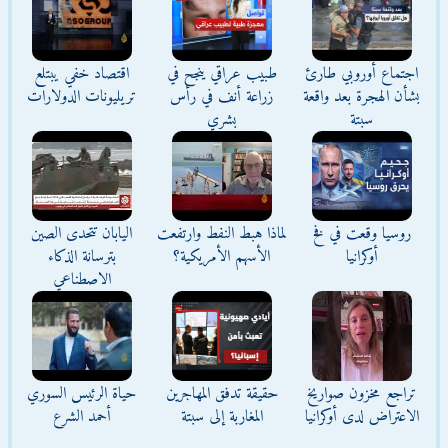
اجتماع أوروبي طارئ
طبيب عراقي ينجح في
اقتصاد خفي يبتلع
بشأن الهجرة بعد واقعة
زراعة أنف في رأس
تريليونات الدولارات
سبتة
بشري
روسيا وقعت في فخ
لماذا هبط النفط وارتفعت
اليابان تتحدى الصين
أوكرانيا
الأسهم الأمريكية؟
بترسانة الذكاء
الاصطناعي
تراجع مخزون صواريخ
حقيقة تدفق المهاجرين
حياة الرئيس السوري
الاعتراض لدى أوكرانيا
المغاربة إلى سبتة
أحمد الشرع