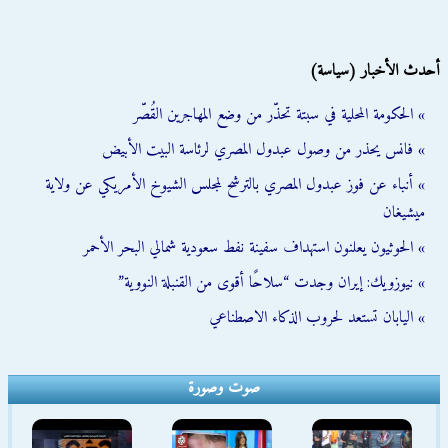
أحدث الأخبار (سياسة)
» الحكومة المحلية في سبتة تحذّر من وضع المهاجرين القُصّر
» فانس يحذر من وصول عبدول المصري لرئاسة البيت الأبيض
» أنباء عن فوز عبدول المصري بالترشح لمجلس الشيوخ الأمريكي عن ولاية
ميشيغان
» الحوثيون يعلنون استهداف سفينة نفط سعودية شمالي البحر الأحمر
» نيوزويك: إيران وجدت “سلاحًا أقوى من القنبلة النووية”
» اليابان تستعد لحروب الذكاء الاصطناعي
صوت وصورة