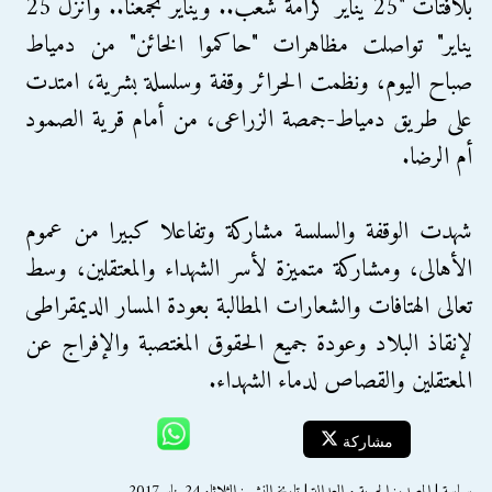
بلافتات "25 يناير كرامة شعب.. ويناير تجمعنا.. وانزل 25
يناير" تواصلت مظاهرات "حاكموا الخائن" من دمياط
صباح اليوم، ونظمت الحرائر وقفة وسلسلة بشرية، امتدت
على طريق دمياط-جمصة الزراعى، من أمام قرية الصمود
أم الرضا.
شهدت الوقفة والسلسة مشاركة وتفاعلا كبيرا من عموم
الأهالى، ومشاركة متميزة لأسر الشهداء والمعتقلين، وسط
تعالى الهتافات والشعارات المطالبة بعودة المسار الديمقراطى
لإنقاذ البلاد وعودة جميع الحقوق المغتصبة والإفراج عن
المعتقلين والقصاص لدماء الشهداء.
مشاركة
سياسة | المصدر: الحرية و العدالة | تاريخ النشر : الثلاثاء 24 يناير 2017