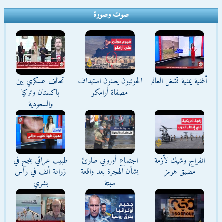
صوت وصورة
أغنية يمنية تشغل العالم
الحوثيون يعلنون استهداف
تحالف عسكري بين
مصفاة أرامكو
باكستان وتركيا
والسعودية
انفراج وشيك لأزمة
اجتماع أوروبي طارئ
طبيب عراقي ينجح في
مضيق هرمز
بشأن الهجرة بعد واقعة
زراعة أنف في رأس
سبتة
بشري