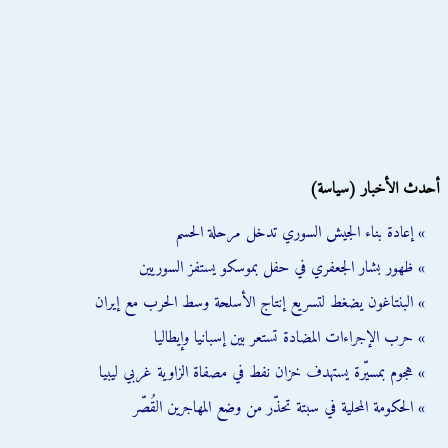
أحدث الأخبار (سياسة)
» إعادة بناء الجيش السوري تدخل مرحلة الحسم
» ظهور بشار الجعفري في حفل بموسكو يستفز السوريين
» البنتاغون يضغط لتسريع إنتاج الأسلحة وسط الحرب مع إيران
» حرب الإجراءات المضادة تستعر بين إسبانيا وإيطاليا
» هجوم بمسيّرة يستهدف خزان نفط في مصفاة الزاوية غربي ليبيا
» الحكومة المحلية في سبتة تحذّر من وضع المهاجرين القُصّر