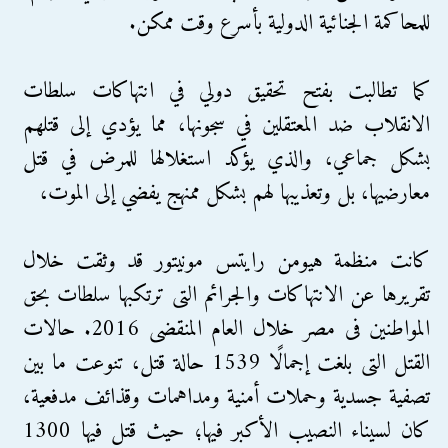
للمحاكمة الجنائية الدولية بأسرع وقت ممكن.
كما تطالبت بفتح تحقيق دولي في انتهاكات سلطات
الانقلاب ضد المعتقلين في سجونها، مما يؤدي إلى قتلهم
بشكل جماعي، والذي يؤكد استغلالها للمرض في قتل
معارضيها، بل وتعذيبها لهم بشكل ممنهج يفضي إلى الموت،
كانت منظمة هيومن رايتس مونيتور قد وثقت خلال
تقريرها عن الانتهاكات والجرائم التى ترتكبها سلطات بحق
المواطنين فى مصر خلال العام المنقضى 2016. حالات
القتل التى بلغت إجمالًا 1539 حالة قتل، تنوعت ما بين
تصفية جسدية وحملات أمنية ومداهمات وقذائف مدفعية،
كان لسيناء النصيب الأكبر فيها؛ حيث قتل فيها 1300