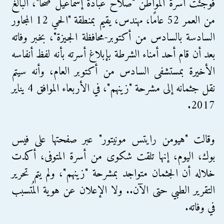
فوجئت أسرة المواطن "صلاح عبادة إسماعيل ضحا"، البالغ
من العمر 52 عامًا، مهندس، يقيم بمنطقة "الحي 12 المجاور
السادسة بالسادس من أكتوبر-محافظة الجيزة"، بخبر وفاته
بعد أن قام أحد أمناء الشرطة بإبلاغ أسرته بأنه لفظ أنفاسه
الأخيرة بمستشفى السادس من أكتوبر العام، وأنه سيتم
نقل جثمانه إلى مشرحة "زينهم"، في الأربعاء الموافق 4 يناير
2017.
وقالت "هيومن رايتس مونيتور" عبر صفحتها على فيس
بوك، اليوم، إنها تلقت شكوى من أسرة المتوفى، أكدت
خلاله أن الجثمان متواجد بمشرحة "زينهم"، ولم يتم تحرير
التقرير الطبي حتى الآن.. ولا الإعلان عن هوية المُتسبب
في وفاته.