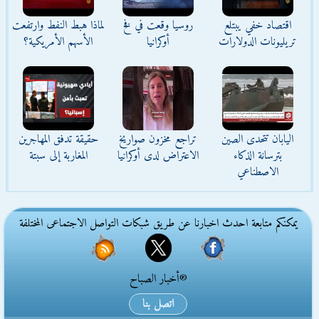
اقتصاد خفي يبتلع
روسيا وقعت في فخ
لماذا هبط النفط وارتفعت
تريليونات الدولارات
أوكرانيا
الأسهم الأمريكية؟
اليابان تتحدى الصين
تراجع مخزون صواريخ
حقيقة تدفق المهاجرين
بترسانة الذكاء
الاعتراض لدى أوكرانيا
المغاربة إلى سبتة
الاصطناعي
يمكنكم متابعة احدث اخبارنا عن طريق شبكات التواصل الاجتماعى المختلفة
®أخبار الصباح
اتصل بنا