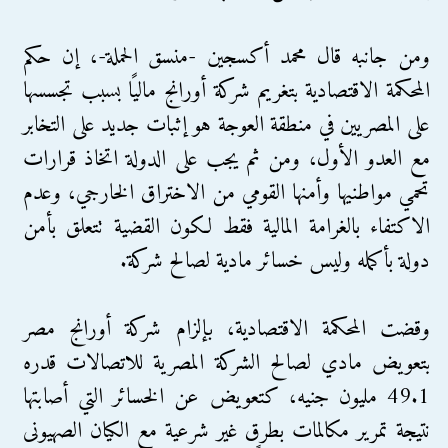
ومن جانبه قال محمد أكسجين -منسق الحملة-، إن حكم
المحكمة الاقتصادية بتغريم شركة أورانج ماليًا بسبب تجسسها
على المصريين في منطقة العوجة هو إثبات جديد على التخابر
مع العدو الأول، ومن ثم يجب على الدولة اتخاذ قرارات
تحمي مواطنيها وأمنها القومي من الاختراق الخارجي، وعدم
الاكتفاء بالغرامة المالية فقط لكون القضية تتعلق بأمن
دولة بأكمله وليس خسائر مادية لصالح شركة.
وقضت المحكمة الاقتصادية، بإلزام شركة أورانج مصر
بتعويض مادي لصالح الشركة المصرية للاتصالات قدره
49.1 مليون جنيه، كتعويض عن الخسائر التي أصابتها
نتيجة تمرير مكالمات بطرق غير شرعية مع الكيان الصهيونى