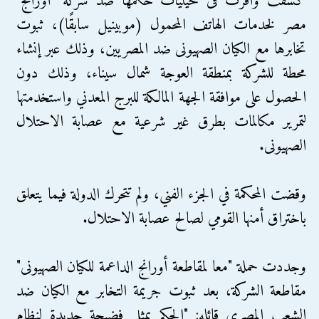
كشفت وأقرت فى حيثيات حكمها ضد شركة "أورانج"
مصر لخدمات الهاتف المحمول (موبينيل سابقًا)، ثبوت
تخابرها مع الكيان الصهيونى ضد المصريين، وذلك عبر إنشاء
محطة للشركة بمنطقة العوجة شمال سيناء، وذلك دون
الحصول على موافقة الجهة المالكة للبرج المعدني واستخدمتها
لتمرير مكالمات بطرق غير شرعية مع عصابة الاحتلال
الصهيونى.
وقضت المحكمة في الجزء الفني، ولم تتحرك الدولة فيما يتعلق
باختراق أمنها القومي لصالح عصابة الاحتلال.
وجددت حملة "معا لمقاطعة أورانج الداعمة للكيان الصهيونى"
مقاطعة الشركة، بعد ثبوت جريمة التخابر مع الكيان ضد
الشعب المصري قائله: "الحكم يمثل فضيحة جديدة لنظام