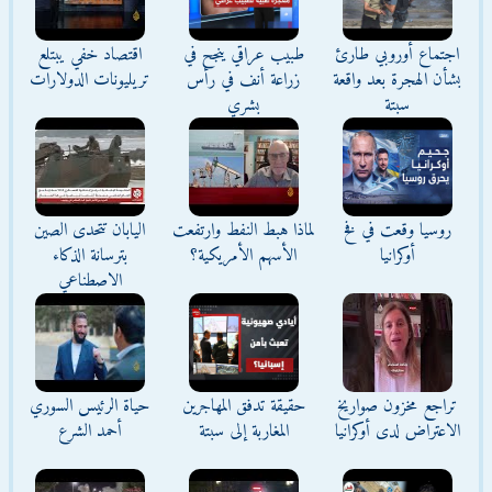
اجتماع أوروبي طارئ
طبيب عراقي ينجح في
اقتصاد خفي يبتلع
بشأن الهجرة بعد واقعة
زراعة أنف في رأس
تريليونات الدولارات
سبتة
بشري
روسيا وقعت في فخ
لماذا هبط النفط وارتفعت
اليابان تتحدى الصين
أوكرانيا
الأسهم الأمريكية؟
بترسانة الذكاء
الاصطناعي
تراجع مخزون صواريخ
حقيقة تدفق المهاجرين
حياة الرئيس السوري
الاعتراض لدى أوكرانيا
المغاربة إلى سبتة
أحمد الشرع