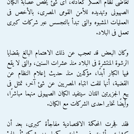
تغاضى نظام العسكر كعادته، أى شئ يخص عصابة الكيان
الصهيونى وتهديده للأمن القومى المصرى، بالأخص فى
العمليات المشبوه والتى تبدأ بالتجسس عبر شركات كبرى
تعمل فى البلاد.
وكان البعض قد تعجب عن ذلك الاهتمام البالغ بقضايا
الرشوة المنتشرة فى البلاد منذ عشرات السنين، والتى لا يقع
فيها الكبار أبدًا، مؤكدين منذ حديث إعلام النظام عن
القضية، أنها للفت انتباه المصريين عن شئ آخر، تمثل فى
بيع الجزيرتين اللتان سيتفيد الكيان الصهيونى منهما مباشرًا،
وأيضًا تخابر احدى الشركات مع الكيان.
فقد فجرت المحكمة الاقتصادية مفاجأة كبرى، بعد أن