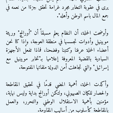
يرى في عقوبة التخابر مجرد غرامة تحقق جزءًا من نعمه في
جمع المال باسم الوطن وأهله".
وأوضحت الحملة، أن النظام يعلم مسبقاً أن "أورانچ" وريثة
موبينيل وأدوات تجسسها في منطقة العوجة، وإذا كنا نحن
أعضاء الحملة عرفنا وكتبنا وفضحنا، فماذا تفعل الأجهزة
السيادية بالقضية المعروفة إعلاميا بـ"تخابر موبينيل مع
إسرائيل" والتي تجاهلت أمن الدولة ملفاتها المفتوحة.
وأكدت الحملة، أهمية المضي قدمًا في تحقيق المقاطعة
والحصار للكيان الصهيوني، ولتكن أورانج بداية وليس نهاية،
مؤمنين بأهمية الاستقلال الوطني والتحرر، والعمل
بالمقاطعة كأسلوب من أساليب المقاومة.