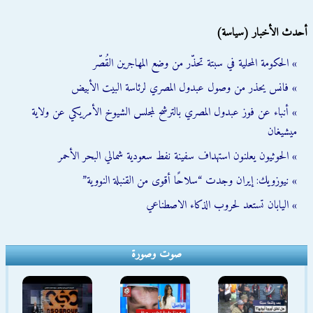
أحدث الأخبار (سياسة)
» الحكومة المحلية في سبتة تحذّر من وضع المهاجرين القُصّر
» فانس يحذر من وصول عبدول المصري لرئاسة البيت الأبيض
» أنباء عن فوز عبدول المصري بالترشح لمجلس الشيوخ الأمريكي عن ولاية
ميشيغان
» الحوثيون يعلنون استهداف سفينة نفط سعودية شمالي البحر الأحمر
» نيوزويك: إيران وجدت “سلاحًا أقوى من القنبلة النووية”
» اليابان تستعد لحروب الذكاء الاصطناعي
صوت وصورة