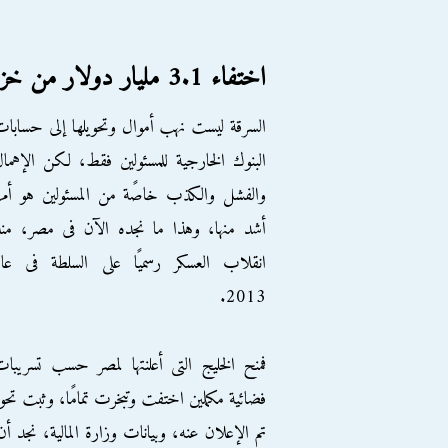
اختفاء 3.1 مليار دولار من خزينة الدولة
السرقة ليست نهب أموال وتحويلها إلى حسابا
البنوك الخارجية للمسئولين فقط، لكن الإهما
والفشل والكذب خاصًة من المسئولين هو أم
أشد منها، وهذا ما نجده الآن فى مصر، من
انقلاب العسكر رسميًا على السلطة فى عام
2013.
فمنح الخليج التى أعلنتها لمصر حسب تسريبا
فضائية مكملين اختفت وتبخرت تمامًا، وثبت تحويله