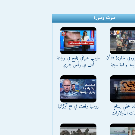
صوت وصورة
وروبي طارئ بشأن
طبيب عراقي ينجح في زراعة
بعد واقعة سبتة
أنف في رأس بشري
د خفي يبتلع
روسيا وقعت في فخ أوكرانيا
نات الدولارات