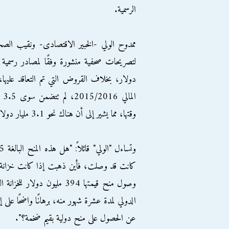
الرسمية.
ممدوح الولي -الخبير الاقتصادى- ونقيب الصح
دولار، بخلاف القروض التي تم التعاقد عليها، إ
وقتها، مما يشير إلى أن هناك نحو 3.1 مليار دولار تقريبًا لم يدخلوا البنك المركزي أو الحسابات الرسمية للحكومة.
وصول منح قيمتها 394 مليون 
الدولي لمدة عشرة شهور منه، برهانًا واضحًا على
عن الحصول على منح دولية بقيم ضخمة؟".