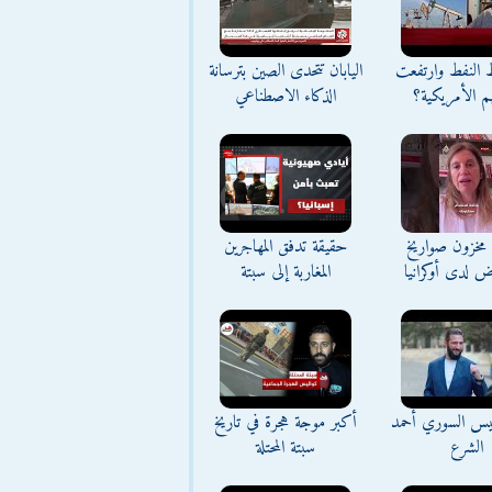
ط النفط وارتفعت
اليابان تتحدى الصين بترسانة
م الأمريكية؟
الذكاء الاصطناعي
مخزون صواريخ
حقيقة تدفق المهاجرين
ض لدى أوكرانيا
المغاربة إلى سبتة
ئيس السوري أحمد
أكبر موجة هجرة في تاريخ
الشرع
سبتة المحتلة