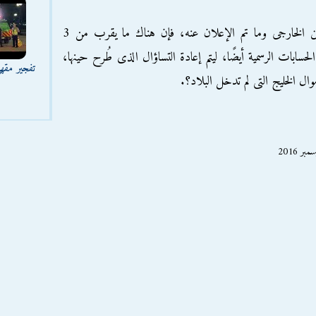
ولم تكن تلك الحالة هى الثانية، فبمقارنة الدين الخارجى وما تم الإعلان عنه، فإن هناك ما يقرب من 3
سابات الرسمية أيضًا، ليتم إعادة التساؤال الذى طُرح حينها،
تفجير مقه
 الخليج التى لم تدخل البلاد؟.