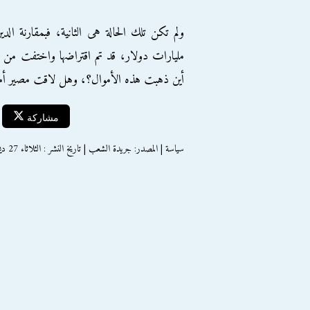
مليارات دولار، قد تم اقتراضها واختفت من الح
أين ذهبت هذه الأموال؟، وهل لاقت مصير أموال
مشاركة
سياسة | المصدر: جريدة الشعب | تاريخ النشر : الثلاثاء 27 ديسمبر 2016