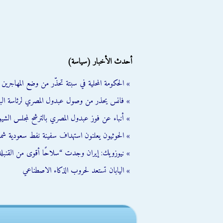
أحدث الأخبار (سياسة)
» الحكومة المحلية في سبتة تحذّر من وضع المهاجرين ال
» فانس يحذر من وصول عبدول المصري لرئاسة الب
» أنباء عن فوز عبدول المصري بالترشح لمجلس الشي
» الحوثيون يعلنون استهداف سفينة نفط سعودية شمال
» نيوزويك: إيران وجدت “سلاحًا أقوى من القنبلة 
» اليابان تستعد لحروب الذكاء الاصطناعي