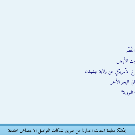
قُصّر
يت الأبيض
وخ الأمريكي عن ولاية ميشيغان
ي البحر الأحمر
النووية”
يمكنكم متابعة احدث اخبارنا عن طريق شبكات التواصل الاجتماعى المختلفة