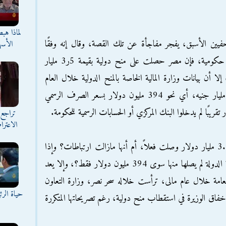
لماذا هب
فيين الأسبق، يفجر مفاجأة عن تلك القصة، وقال إنه وفقًا
الأسه
لتصريحات صحفية منشورة وفقًا لمصادر رسمية حكومية، فإن مصر حصلت على منح دولية بقيمة 5ر3 مليار
لا أن بيانات وزارة المالية الخاصة بالمنح الدولية خلال العام
المالي 2015/2016، لم تتضمن سوى 3.5 مليار جنيه، أي نحو 394 مليون دولار بسعر الصرف الرسمي
تراجع 
الاعترا
وتساءل "الولي" قائلاً: "هل هذه المنح البالغة 3.5 مليار دولار وصلت فعلاً، أم أنها مازالت ارتباطات؟ وإذا
كانت قد وصلت، فأين ذهبت إذا كانت خزانة الدولة لم يصلها منها سوى 394 مليون دولار فقط؟، وإلا يعد
دولار للخزانة العامة خلال عام مالى، ترأست خلاله سحر نصر، وزارة التعاون
حياة الر
 إخفاق الوزيرة في استقطاب منح دولية، رغم تصريحاتها المتكررة